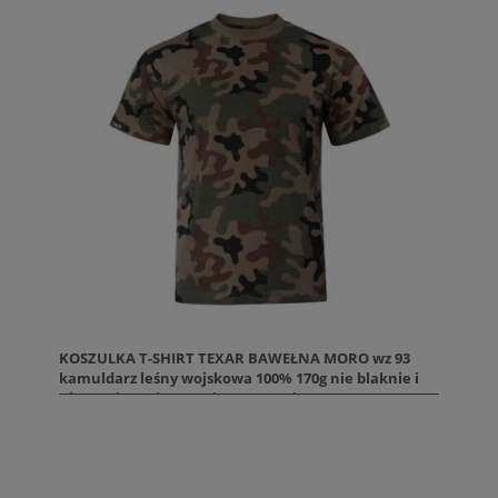
KOSZULKA T-SHIRT TEXAR BAWEŁNA MORO wz 93
kamuldarz leśny wojskowa 100% 170g nie blaknie i
nie rozciąga się Rozmiary M L XL i XXL