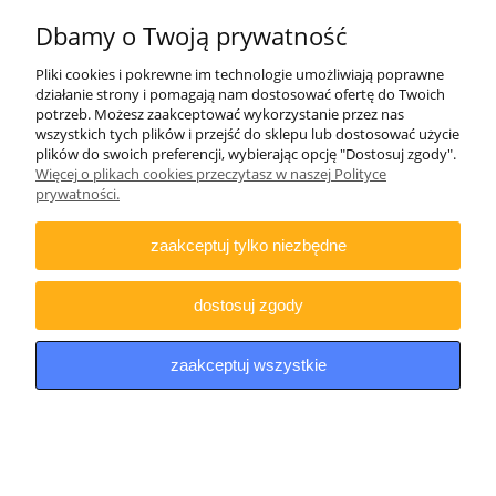
Dbamy o Twoją prywatność
Pliki cookies i pokrewne im technologie umożliwiają poprawne
działanie strony i pomagają nam dostosować ofertę do Twoich
potrzeb. Możesz zaakceptować wykorzystanie przez nas
Kompas turystyczny namapowy EXP52 Explorer
wszystkich tych plików i przejść do sklepu lub dostosować użycie
Scout Sighting Compas
plików do swoich preferencji, wybierając opcję "Dostosuj zgody".
Więcej o plikach cookies przeczytasz w naszej Polityce
prywatności.
zaakceptuj tylko niezbędne
dostosuj zgody
zaakceptuj wszystkie