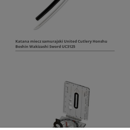
Katana miecz samurajski United Cutlery Honshu
Boshin Wakizashi Sword UC3125