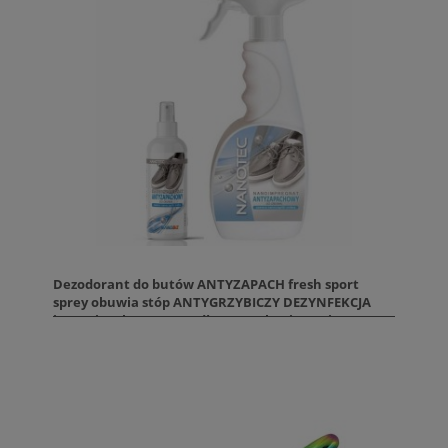
Dezodorant do butów ANTYZAPACH fresh sport
sprey obuwia stóp ANTYGRZYBICZY DEZYNFEKCJA
jonami srebra. Usuwa długotrwale nieprzyjemne
zapachy. Dla alergików. Antybakteryjny. Oświeżacz
do obuwia. Przeciwdziała grzybicy stóp.