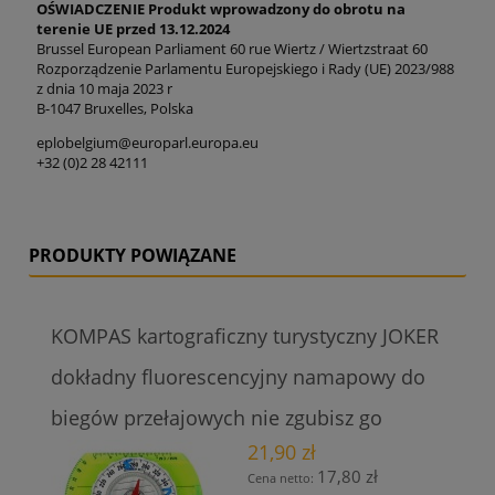
OŚWIADCZENIE Produkt wprowadzony do obrotu na
terenie UE przed 13.12.2024
Brussel European Parliament 60 rue Wiertz / Wiertzstraat 60
Rozporządzenie Parlamentu Europejskiego i Rady (UE) 2023/988
z dnia 10 maja 2023 r
B-1047 Bruxelles, Polska
eplobelgium@europarl.europa.eu
+32 (0)2 28 42111
PRODUKTY POWIĄZANE
KOMPAS kartograficzny turystyczny JOKER
dokładny fluorescencyjny namapowy do
biegów przełajowych nie zgubisz go
21,90 zł
17,80 zł
Cena netto: