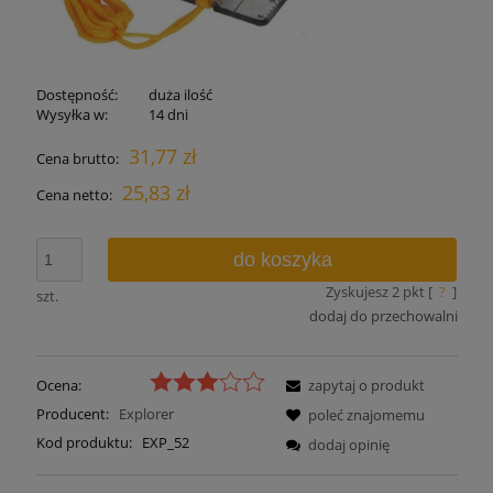
Dostępność:
duża ilość
Wysyłka w:
14 dni
31,77 zł
Cena brutto:
25,83 zł
Cena netto:
do koszyka
Zyskujesz
2
pkt [
?
]
szt.
dodaj do przechowalni
Ocena:
zapytaj o produkt
Producent:
Explorer
poleć znajomemu
Kod produktu:
EXP_52
dodaj opinię