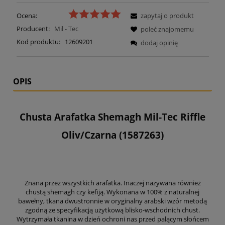
Ocena:
zapytaj o produkt
Producent:
Mil - Tec
poleć znajomemu
Kod produktu:
12609201
dodaj opinię
OPIS
Chusta Arafatka Shemagh Mil-Tec Riffle
Oliv/Czarna (1587263)
Znana przez wszystkich arafatka. Inaczej nazywana również
chustą shemagh czy kefiją. Wykonana w 100% z naturalnej
bawełny, tkana dwustronnie w oryginalny arabski wzór metodą
zgodną ze specyfikacją użytkową blisko-wschodnich chust.
Wytrzymała tkanina w dzień ochroni nas przed palącym słońcem