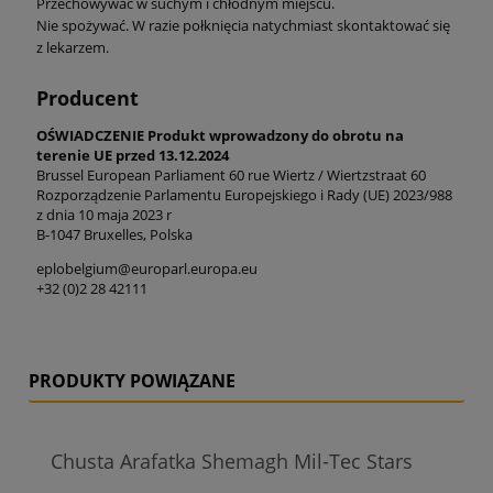
Przechowywać w suchym i chłodnym miejscu.
Nie spożywać. W razie połknięcia natychmiast skontaktować się
z lekarzem.
Producent
OŚWIADCZENIE Produkt wprowadzony do obrotu na
terenie UE przed 13.12.2024
Brussel European Parliament 60 rue Wiertz / Wiertzstraat 60
Rozporządzenie Parlamentu Europejskiego i Rady (UE) 2023/988
z dnia 10 maja 2023 r
B-1047 Bruxelles, Polska
eplobelgium@europarl.europa.eu
+32 (0)2 28 42111
PRODUKTY POWIĄZANE
Chusta Arafatka Shemagh Mil-Tec Stars