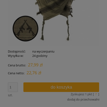
Dostępność:
na wyczerpaniu
Wysyłka w:
24 godziny
27,99 zł
Cena brutto:
22,76 zł
Cena netto:
do koszyka
Zyskujesz
1
pkt [
?
]
szt.
dodaj do przechowalni