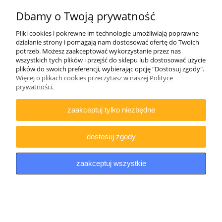
Dbamy o Twoją prywatność
Pliki cookies i pokrewne im technologie umożliwiają poprawne
działanie strony i pomagają nam dostosować ofertę do Twoich
potrzeb. Możesz zaakceptować wykorzystanie przez nas
Zakrywka obiektywu Vortex Defender 56
wszystkich tych plików i przejść do sklepu lub dostosować użycie
plików do swoich preferencji, wybierając opcję "Dostosuj zgody".
(62-66 mm)
Więcej o plikach cookies przeczytasz w naszej Polityce
prywatności.
149,00 zł
121,14 zł
Cena netto:
zaakceptuj tylko niezbędne
do koszyka
dostosuj zgody
zaakceptuj wszystkie
Naklejka tarczowa FITA 40 80 mm
wymienny środek tarczy