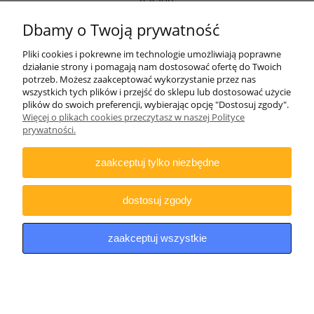
507481018 od 10 do 14 pn-pt
Dbamy o Twoją prywatność
Zapraszamy do skorzystania z naszych usług:
Pliki cookies i pokrewne im technologie umożliwiają poprawne
działanie strony i pomagają nam dostosować ofertę do Twoich
Strona informacyjna:
potrzeb. Możesz zaakceptować wykorzystanie przez nas
http://lentus-militaria.pl/
wszystkich tych plików i przejść do sklepu lub dostosować użycie
oraz usług Agencji fotograficznej
plików do swoich preferencji, wybierając opcję "Dostosuj zgody".
http://zatrzymanewkadrze.com.pl/
Więcej o plikach cookies przeczytasz w naszej Polityce
prywatności.
Biuro
Lentus Rafał Nizicki
zaakceptuj tylko niezbędne
ul. Generała Andersa 2e/77
41-200 Sosnowiec
NIP: 644-307-79-15
dostosuj zgody
UWAGA
w/w adresach nie prowadzimy pod nim sklepu
stacjonarnego jak i odbiorów osobistych towarów.
zaakceptuj wszystkie
pokaż pełną wersję strony
Sklep internetowy Shoper Premium