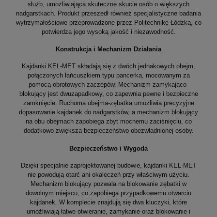
służb, umożliwiająca skuteczne skucie osób o większych
nadgarstkach. Produkt przeszedł również specjalistyczne badania
wytrzymałościowe przeprowadzone przez Politechnikę Łódzką, co
potwierdza jego wysoką jakość i niezawodność.
Konstrukcja i Mechanizm Działania
Kajdanki KEL-MET składają się z dwóch jednakowych obejm,
połączonych łańcuszkiem typu pancerka, mocowanym za
pomocą obrotowych zaczepów. Mechanizm zamykająco-
blokujący jest dwuzapadkowy, co zapewnia pewne i bezpieczne
zamknięcie. Ruchoma obejma-zębatka umożliwia precyzyjne
dopasowanie kajdanek do nadgarstków, a mechanizm blokujący
na obu obejmach zapobiega zbyt mocnemu zaciśnięciu, co
dodatkowo zwiększa bezpieczeństwo obezwładnionej osoby.
Bezpieczeństwo i Wygoda
Dzięki specjalnie zaprojektowanej budowie, kajdanki KEL-MET
nie powodują otarć ani okaleczeń przy właściwym użyciu.
Mechanizm blokujący pozwala na blokowanie zębatki w
dowolnym miejscu, co zapobiega przypadkowemu otwarciu
kajdanek. W komplecie znajdują się dwa kluczyki, które
umożliwiają łatwe otwieranie, zamykanie oraz blokowanie i