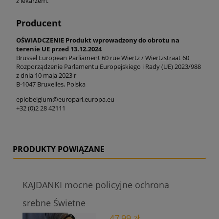
z lekarzem.
Producent
OŚWIADCZENIE Produkt wprowadzony do obrotu na
terenie UE przed 13.12.2024
Brussel European Parliament 60 rue Wiertz / Wiertzstraat 60
Rozporządzenie Parlamentu Europejskiego i Rady (UE) 2023/988
z dnia 10 maja 2023 r
B-1047 Bruxelles, Polska
eplobelgium@europarl.europa.eu
+32 (0)2 28 42111
PRODUKTY POWIĄZANE
KAJDANKI mocne policyjne ochrona
srebne Świetne
47,99 zł