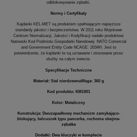
odblokowywanie zębatki.
Normy i Certyfikaty
Kajdanki KEL-MET są produktem spełniającym najwyższe
standardy jakości i bezpieczeństwa. W 2011 roku Wojskowe
Centrum Normalizacji, Jakości i Kodyfikacji nadało produktowi
Natowski Kod Podmiotu Gospodarki Narodowej: NATO Comercial
and Government Entity Code NCAGE: 2034H. Jest to
potwierdzenie, że kajdanki te są uznawane i stosowane przez
służby na całym świecie.
Specyfikacje Techniczne
Materiał:
Stal nierdzewna
Waga:
360 g
Kod produktu:
KM1001
Kolor:
Metaliczny
Konstrukcja:
Dwuzapadkowy mechanizm zamykająco-
blokujący, łańcuszek typu pancerka, ruchoma obejma-
zębatka
Dodatki:
Dwa kluczyki w komplecie