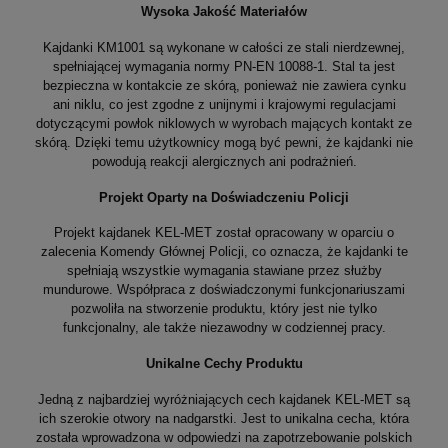
Wysoka Jakość Materiałów
Kajdanki KM1001 są wykonane w całości ze stali nierdzewnej,
spełniającej wymagania normy PN-EN 10088-1. Stal ta jest
bezpieczna w kontakcie ze skórą, ponieważ nie zawiera cynku
ani niklu, co jest zgodne z unijnymi i krajowymi regulacjami
dotyczącymi powłok niklowych w wyrobach mających kontakt ze
skórą. Dzięki temu użytkownicy mogą być pewni, że kajdanki nie
powodują reakcji alergicznych ani podrażnień.
Projekt Oparty na Doświadczeniu Policji
Projekt kajdanek KEL-MET został opracowany w oparciu o
zalecenia Komendy Głównej Policji, co oznacza, że kajdanki te
spełniają wszystkie wymagania stawiane przez służby
mundurowe. Współpraca z doświadczonymi funkcjonariuszami
pozwoliła na stworzenie produktu, który jest nie tylko
funkcjonalny, ale także niezawodny w codziennej pracy.
Unikalne Cechy Produktu
Jedną z najbardziej wyróżniających cech kajdanek KEL-MET są
ich szerokie otwory na nadgarstki. Jest to unikalna cecha, która
została wprowadzona w odpowiedzi na zapotrzebowanie polskich