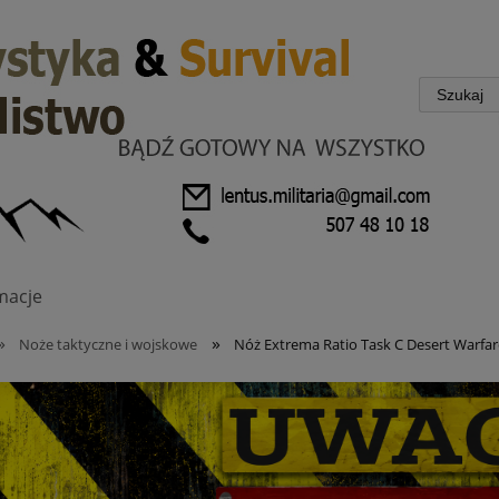
macje
»
»
Noże taktyczne i wojskowe
Nóż Extrema Ratio Task C Desert Warfa