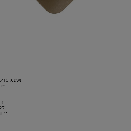
(084TSKCDW)
are
.3"
25"
8.4"