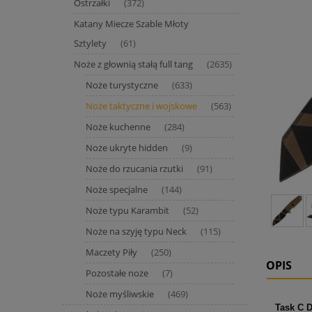
Ostrzałki
(372)
Katany Miecze Szable Młoty
Sztylety
(61)
Noże z głownią stałą full tang
(2635)
Noże turystyczne
(633)
Noże taktyczne i wojskowe
(563)
Noże kuchenne
(284)
Noże ukryte hidden
(9)
Noże do rzucania rzutki
(91)
Noże specjalne
(144)
Noże typu Karambit
(52)
Noże na szyję typu Neck
(115)
Maczety Piły
(250)
OPIS
Pozostałe noże
(7)
Noże myśliwskie
(469)
Task C 