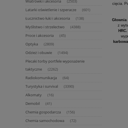
Wiatrówki i akcesoria
(2503)
cięcia. 
Latarki oświetlenie i szperacze
(601)
Łucznictwo łuki i akcesoria
(138)
Głownia
z wytw
Myślistwo i strzelectwo
(4388)
HRC
Proce i akcesoria
(45)
wyp
karbowa
Optyka
(2809)
Odzież i obuwie
(1494)
Plecaki torby portfele wyposażenie
taktyczne
(2262)
Radiokomunikacja
(64)
Turystyka i survival
(3390)
Alkomaty
(16)
Demobil
(41)
Chemia gospodarcza
(156)
Chemia samochodowa
(72)