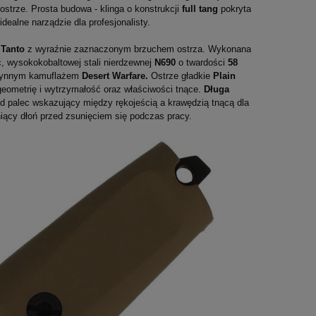
ostrze. Prosta budowa - klinga o konstrukcji
full tang
pokryta
 idealne narządzie dla profesjonalisty.
l
Tanto
z wyraźnie zaznaczonym brzuchem ostrza. Wykonana
ć, wysokokobaltowej stali nierdzewnej
N690
o twardości
58
ustynnym kamuflażem
Desert Warfare.
Ostrze gładkie
Plain
geometrię i wytrzymałość oraz właściwości tnące.
Długa
d palec wskazujący między rękojeścią a krawędzią tnącą dla
iący dłoń przed zsunięciem się podczas pracy.