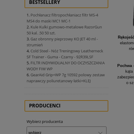
BESTSELLERY
Pochłanacz filtropochłaniacz filtr MS-4
MS4 do maski MC1 MC-1
Kule Kulki gumowo-metalowe RazorGun
50 kal. .50 50 szt.
Rękojeś
Gaz obronny pieprzowy KO JET 40 ml -
elastom
strumień
ró
Cold Steel - Nóż Treningowy Leatherneck
SF Trainer - Guma - Czarny - 92R39LSF
FILTR INDYWIDUALNY DO OCZYSZCZANIA
Pochwa
-
WODY FIW WP
kąta
GearAid Grip+WP 7g 10592 polowy zestaw
zabezpiec
naprawczy poliuretanowy łatki+KLEJ
o sz
PRODUCENCI
Wybierz producenta