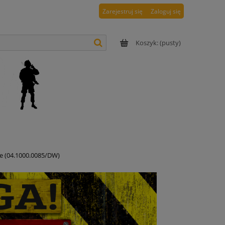
Zarejestruj się
Zaloguj się
Koszyk:
(pusty)
re (04.1000.0085/DW)