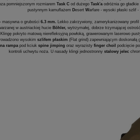
Poza pomniejszonym rozmiarem
Task C
od dużego
Task'a
odróżnia go gładkie 
pustynnym kamuflażem
D
esert
W
arfare - wysoki płaski szlif -
- masywna o grubości
6.3 mm.
Lekko zakrzywiony, zamerykanizowany profi
arzanej w austriackiej hucie
Böhler,
wytrzymałej, dobrze trzymającej ostroś
.
Klingę pokryto matową nierefleksyjną powłoką, grawerowanym laserowo p
rowadzono wysokim
szlifem płaskim
(Flat grind) zapewniającym doskonałą 
na rampa
pod kciuk
spine jimping
oraz wyrazisty
finger choil
podcięcie po
kontroli uchwytu noża. U nasady klingi jednostronny
stalowy jelec
chron