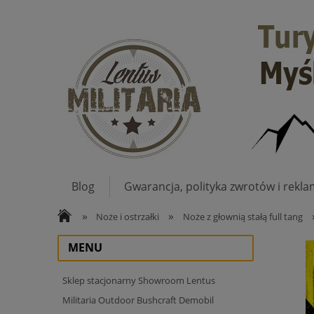
Blog
Gwarancja, polityka zwrotów i rekla
»
»
Noże i ostrzałki
Noże z głownią stałą full tang
MENU
Sklep stacjonarny Showroom Lentus
Militaria Outdoor Bushcraft Demobil