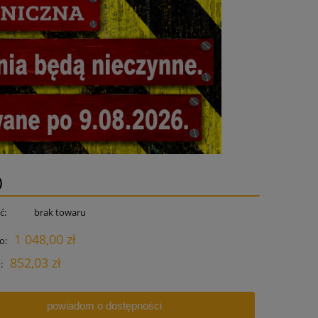
)
ć:
brak towaru
1 048,00 zł
o:
852,03 zł
:
powiadom o dostępności