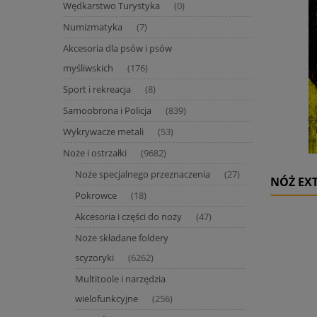
Wędkarstwo Turystyka
(0)
Numizmatyka
(7)
Akcesoria dla psów i psów
myśliwskich
(176)
Sport i rekreacja
(8)
Samoobrona i Policja
(839)
Wykrywacze metali
(53)
Noże i ostrzałki
(9682)
Noże specjalnego przeznaczenia
(27)
NÓŻ EXT
Pokrowce
(18)
Akcesoria i części do noży
(47)
Noże składane foldery
scyzoryki
(6262)
Multitoole i narzędzia
wielofunkcyjne
(256)