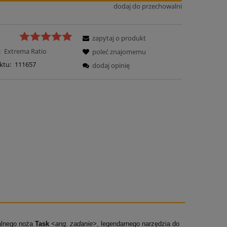
dodaj do przechowalni
zapytaj o produkt
:
Extrema Ratio
poleć znajomemu
ktu:
111657
dodaj opinię
alnego noża
Task
<ang. zadanie>
, legendarnego narzędzia do