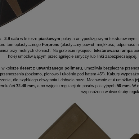
ć
-
3.9 cala
w kolorze
piaskowym
pokryta antypoślizgowymi teksturowanymi
eru termoplastycznego
Forprene
(elastyczny powrót, miękkość, odporność n
wnież przy mokrych dłoniach. Na grzbiecie rękojeści
teksturowana rampa
pod
hole) umożliwiającym przeciągnięcie smyczy lub linki zabezpieczającej,
 w kolorze
desert
z
utwardzanego polimeru,
umożliwia bezpieczne przenosz
 przenoszenia (poziomo, pionowo i ukośnie pod kątem 45°). Kaburę wyposa
zenie, dla szybkiego chwytania i dobycia noża. Mocowanie etui umożliwia je
erokości
32-46 mm,
a po wyjęciu regulacji do pasów policyjnych
56 mm.
W c
wyposażono w dwie śruby regul