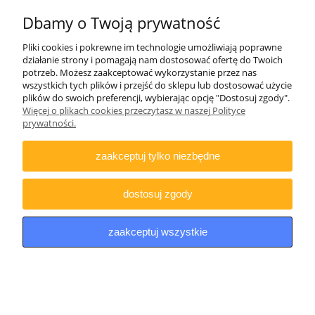
Lornetka Delta Optical Titanium 8x56
Dbamy o Twoją prywatność
999,00 zł
Pliki cookies i pokrewne im technologie umożliwiają poprawne
812,20 zł
Cena netto:
działanie strony i pomagają nam dostosować ofertę do Twoich
potrzeb. Możesz zaakceptować wykorzystanie przez nas
do koszyka
wszystkich tych plików i przejść do sklepu lub dostosować użycie
plików do swoich preferencji, wybierając opcję "Dostosuj zgody".
Więcej o plikach cookies przeczytasz w naszej Polityce
prywatności.
zaakceptuj tylko niezbędne
Lornetka Delta Optical Titanium 9x63
1 249,00 zł
dostosuj zgody
1 015,45 zł
Cena netto:
powiadom o
zaakceptuj wszystkie
dostępności
Lornetka Delta Optical Titanium 8x56 ED