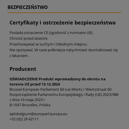
BEZPIECZEŃSTWO
Certyfikaty i ostrzeżenie bezpieczeństwa
Posiada oznaczenie CE (zgodność z normami UE).
Chronić przed dziećmi.
Przechowywać w suchym i chłodnym miejscu.
Nie spożywać. W razie połknięcia natychmiast skontaktować się
z lekarzem.
Producent
OŚWIADCZENIE Produkt wprowadzony do obrotu na
terenie UE przed 13.12.2024
Brussel European Parliament 60 rue Wiertz / Wiertzstraat 60
Rozporządzenie Parlamentu Europejskiego i Rady (UE) 2023/988
z dnia 10 maja 2023 r
B-1047 Bruxelles, Polska
eplobelgium@europarl.europa.eu
+32 (0)2 28 42111