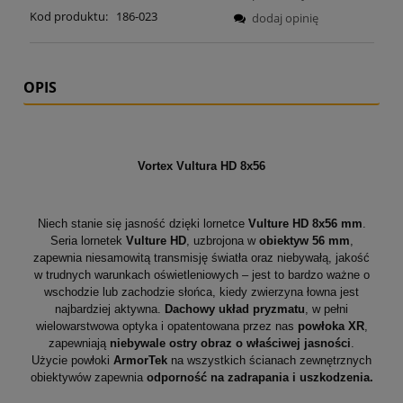
Kod produktu:
186-023
dodaj opinię
OPIS
Vortex Vultura HD 8x56
Niech stanie się jasność dzięki lornetce
Vulture HD 8x56 mm
.
Seria lornetek
Vulture HD
, uzbrojona w
obiektyw 56 mm
,
zapewnia niesamowitą transmisję światła oraz niebywałą, jakość
w trudnych warunkach oświetleniowych – jest to bardzo ważne o
wschodzie lub zachodzie słońca, kiedy zwierzyna łowna jest
najbardziej aktywna.
Dachowy układ pryzmatu
, w pełni
wielowarstwowa optyka i opatentowana przez nas
powłoka XR
,
zapewniają
niebywale ostry obraz o właściwej jasności
.
Użycie powłoki
ArmorTek
na wszystkich ścianach zewnętrznych
obiektywów zapewnia
odporność na zadrapania i uszkodzenia.