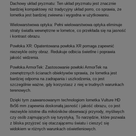
Dachowy układ pryzmatu: Ten układ pryzmatu jest znacznie
bardziej kompaktowy niż tradycyjny układ porro, co sprawia, że
lornetka jest bardziej zwiewna i wygodna w użytkowaniu.
Wielowarstwowa optyka: Pełni wielowarstwowa optyka eliminuje
straty światła wewnętrzne w lornetce, co przekłada się na jasność
i kontrast obrazu.
Powłoka XR: Opatentowana powłoka XR pomaga zapewnić
niezwykle ostry obraz. Redukuje odbicia świetlne i poprawia
jakość widzenia.
Powłoka ArmorTek: Zastosowanie powłoki ArmorTek na
zewnętrznych ścianach obiektywów sprawia, że lornetka jest
bardziej odporna na zadrapania i uszkodzenia, co jest
szczególnie ważne, gdy korzystasz z niej w trudnych warunkach
terenowych.
Dzięki tym zaawansowanym technologiom lornetka Vulture HD
8x56 mm zapewnia doskonałą jasność i jakość obrazu, co jest
niezwykle istotne dla miłośników obserwacji przyrody, myśliwych
czy osób zajmujących się turystyką. To narzędzie, które pozwala
z bliska przyjrzeć się otaczającemu światu i cieszyć się
widokiem w różnych warunkach oświetleniowych.