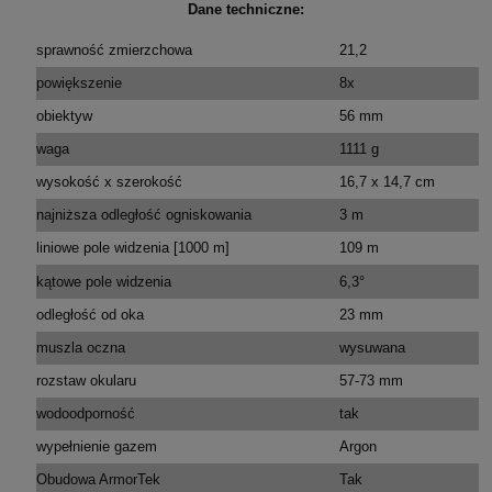
Dane techniczne:
sprawność zmierzchowa
21,2
powiększenie
8x
obiektyw
56 mm
waga
1111 g
wysokość x szerokość
16,7 x 14,7 cm
najniższa odległość ogniskowania
3 m
liniowe pole widzenia [1000 m]
109 m
kątowe pole widzenia
6,3°
odległość od oka
23 mm
muszla oczna
wysuwana
rozstaw okularu
57-73 mm
wodoodporność
tak
wypełnienie gazem
Argon
Obudowa ArmorTek
Tak