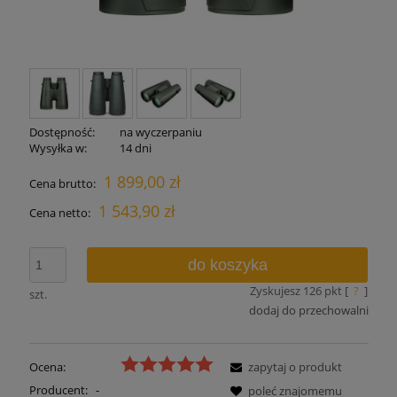
Dostępność:
na wyczerpaniu
Wysyłka w:
14 dni
1 899,00 zł
Cena brutto:
1 543,90 zł
Cena netto:
do koszyka
Zyskujesz
126
pkt [
?
]
szt.
dodaj do przechowalni
Ocena:
zapytaj o produkt
Producent:
-
poleć znajomemu