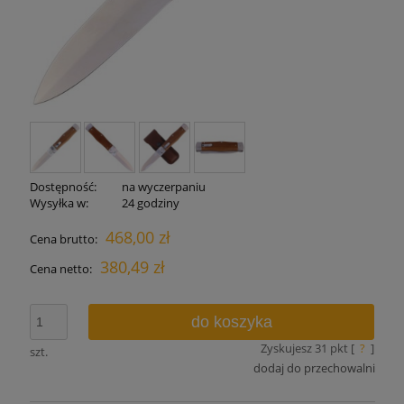
Dostępność:
na wyczerpaniu
Wysyłka w:
24 godziny
468,00 zł
Cena brutto:
380,49 zł
Cena netto:
do koszyka
Zyskujesz
31
pkt [
?
]
szt.
dodaj do przechowalni