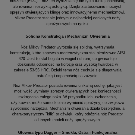
noszenie (EDC) – nóż ten wyróżnia się nie tylko funkcjonalnością,
ale również niezwykłą estetyką. Dzięki zastosowaniu mocnych
sprężyn otwierających klingę oraz innowacyjnemu mechanizmowi,
Mikov Predator stał się jednym z najbardziej cenionych noży
sprężynowych na rynku.
Solidna Konstrukcja i Mechanizm Otwierania
Nóż Mikov Predator wyróżnia się solidną, wytrzymałą
konstrukcją, którą zapewnia martenzytyczna stal nierdzewna AISI
420. Jest to stal bogata w węgiel i chrom, co gwarantuje
doskonałą odporność na korozję oraz wysoką twardość w
zakresie 53-55 HRC. Dzięki temu nóż cechuje się długotrwałą
ostrością i odpornością na zużycie.
Nóż Mikov Predator posiada również unikalną cechę, jaką jest
możliwość wymiany sprężyn otwierających bez konieczności
rozkręcania całego noża. W przypadku ich uszkodzenia,
użytkownik może samodzielnie wymienić sprężyny, co zwiększa
żywotność narzędzia. Mechanizm otwierania działa bezbłędnie, a
charakterystyczny "klik" to dźwięk, który odróżnia nóż Predator
od innych modeli noży sprężynowych.
Głownia typu Dagger – Smukła, Ostra i Funkcjonalna