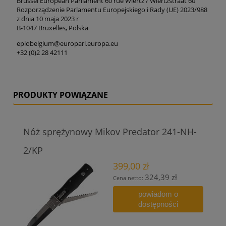
Brussel European Parliament 60 rue Wiertz / Wiertzstraat 60
Rozporządzenie Parlamentu Europejskiego i Rady (UE) 2023/988
z dnia 10 maja 2023 r
B-1047 Bruxelles, Polska
eplobelgium@europarl.europa.eu
+32 (0)2 28 42111
PRODUKTY POWIĄZANE
Nóż sprężynowy Mikov Predator 241-NH-
2/KP
399,00 zł
324,39 zł
Cena netto:
powiadom o
dostępności