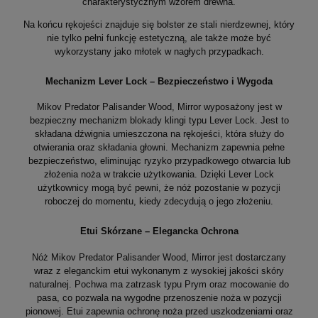
charakterystycznym wzorem drewna.
Na końcu rękojeści znajduje się bolster ze stali nierdzewnej, który
nie tylko pełni funkcję estetyczną, ale także może być
wykorzystany jako młotek w nagłych przypadkach.
Mechanizm Lever Lock – Bezpieczeństwo i Wygoda
Mikov Predator Palisander Wood, Mirror wyposażony jest w
bezpieczny mechanizm blokady klingi typu Lever Lock. Jest to
składana dźwignia umieszczona na rękojeści, która służy do
otwierania oraz składania głowni. Mechanizm zapewnia pełne
bezpieczeństwo, eliminując ryzyko przypadkowego otwarcia lub
złożenia noża w trakcie użytkowania. Dzięki Lever Lock
użytkownicy mogą być pewni, że nóż pozostanie w pozycji
roboczej do momentu, kiedy zdecydują o jego złożeniu.
Etui Skórzane – Elegancka Ochrona
Nóż Mikov Predator Palisander Wood, Mirror jest dostarczany
wraz z eleganckim etui wykonanym z wysokiej jakości skóry
naturalnej. Pochwa ma zatrzask typu Prym oraz mocowanie do
pasa, co pozwala na wygodne przenoszenie noża w pozycji
pionowej. Etui zapewnia ochronę noża przed uszkodzeniami oraz