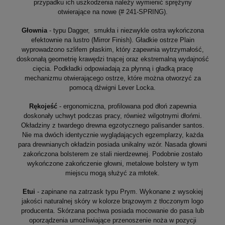
przypadku ich uszkodzenia należy wymienić sprężyny
otwierające na nowe (# 241-SPRING).
Głownia
- typu Dagger, smukła i niezwykle ostra wykończona
efektownie na lustro (Mirror Finish). Gładkie ostrze Plain
wyprowadzono szlifem płaskim, który zapewnia wytrzymałość,
doskonałą geometrię krawędzi tnącej oraz ekstremalną wydajność
cięcia. Podkładki odpowiadają za płynną i gładką pracę
mechanizmu otwierającego ostrze, które można otworzyć za
pomocą dźwigni Lever Locka.
Rękojeść
- ergonomiczna, profilowana pod dłoń zapewnia
doskonały uchwyt podczas pracy, również wilgotnymi dłońmi.
Okładziny z twardego drewna egzotycznego palisander santos.
Nie ma dwóch identycznie wyglądających egzemplarzy, każda
para drewnianych okładzin posiada unikalny wzór. Nasada głowni
zakończona bolsterem ze stali nierdzewnej. Podobnie zostało
wykończone zakończenie głowni, metalowe bolstery w tym
miejscu mogą służyć za młotek.
Etui
- zapinane na zatrzask typu Prym. Wykonane z wysokiej
jakości naturalnej skóry w kolorze brązowym z tłoczonym logo
producenta. Skórzana pochwa posiada mocowanie do pasa lub
oporządzenia umożliwiające przenoszenie noża w pozycji