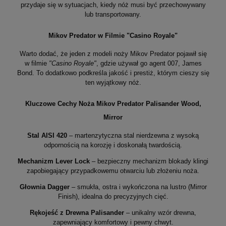
przydaje się w sytuacjach, kiedy nóż musi być przechowywany
lub transportowany.
Mikov Predator w Filmie "Casino Royale"
Warto dodać, że jeden z modeli noży Mikov Predator pojawił się
w filmie
"Casino Royale"
, gdzie używał go agent 007, James
Bond. To dodatkowo podkreśla jakość i prestiż, którym cieszy się
ten wyjątkowy nóż.
Kluczowe Cechy Noża Mikov Predator Palisander Wood,
Mirror
Stal AISI 420
– martenzytyczna stal nierdzewna z wysoką
odpornością na korozję i doskonałą twardością.
Mechanizm Lever Lock
– bezpieczny mechanizm blokady klingi
zapobiegający przypadkowemu otwarciu lub złożeniu noża.
Głownia Dagger
– smukła, ostra i wykończona na lustro (Mirror
Finish), idealna do precyzyjnych cięć.
Rękojeść z Drewna Palisander
– unikalny wzór drewna,
zapewniający komfortowy i pewny chwyt.