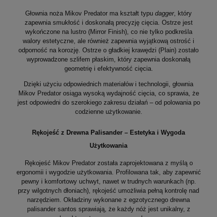
Głownia noża Mikov Predator ma kształt typu
dagger
, który
zapewnia smukłość i doskonałą precyzję cięcia. Ostrze jest
wykończone na lustro (Mirror Finish), co nie tylko podkreśla
walory estetyczne, ale również zapewnia wyjątkową ostrość i
odporność na korozję. Ostrze o gładkiej krawędzi (Plain) zostało
wyprowadzone szlifem płaskim, który zapewnia doskonałą
geometrię i efektywność cięcia.
Dzięki użyciu odpowiednich materiałów i technologii, głownia
Mikov Predator osiąga wysoką wydajność cięcia, co sprawia, że
jest odpowiedni do szerokiego zakresu działań – od polowania po
codzienne użytkowanie.
Rękojeść z Drewna Palisander – Estetyka i Wygoda
Użytkowania
Rękojeść Mikov Predator została zaprojektowana z myślą o
ergonomii i wygodzie użytkowania. Profilowana tak, aby zapewnić
pewny i komfortowy uchwyt, nawet w trudnych warunkach (np.
przy wilgotnych dłoniach), rękojeść umożliwia pełną kontrolę nad
narzędziem. Okładziny wykonane z egzotycznego drewna
palisander santos sprawiają, że każdy nóż jest unikalny, z