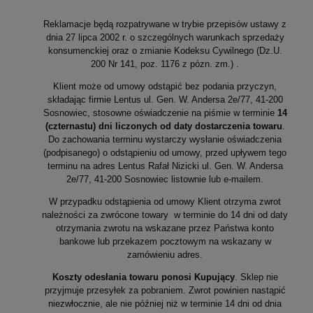
Reklamacje będą rozpatrywane w trybie przepisów ustawy z
dnia 27 lipca 2002 r. o szczególnych warunkach sprzedaży
konsumenckiej oraz o zmianie Kodeksu Cywilnego (Dz.U.
200 Nr 141, poz. 1176 z pózn. zm.) .
Klient może od umowy odstąpić bez podania przyczyn,
składając firmie Lentus ul. Gen. W. Andersa 2e/77, 41-200
Sosnowiec, stosowne oświadczenie na piśmie w terminie
14
(czternastu) dni liczonych od daty dostarczenia towaru
.
Do zachowania terminu wystarczy wysłanie oświadczenia
(podpisanego) o odstąpieniu od umowy, przed upływem tego
terminu na adres Lentus Rafał Nizicki ul. Gen. W. Andersa
2e/77, 41-200 Sosnowiec listownie lub e-mailem.
W przypadku odstąpienia od umowy Klient otrzyma zwrot
należności za zwrócone towary
w terminie do 14 dni od daty
otrzymania zwrotu na wskazane przez Państwa konto
bankowe lub przekazem pocztowym na wskazany w
zamówieniu adres.
Koszty odesłania towaru ponosi Kupujący
. Sklep nie
przyjmuje przesyłek za pobraniem. Zwrot powinien nastąpić
niezwłocznie, ale nie później niż w terminie 14 dni od dnia