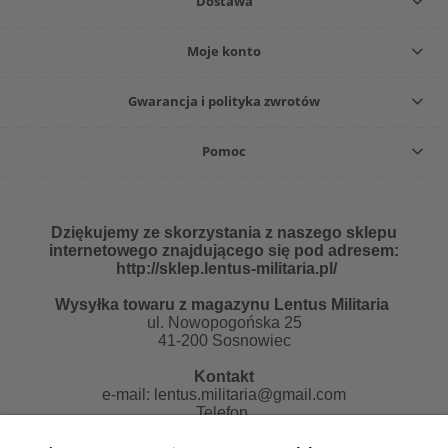
Dostawa
Moje konto
Gwarancja i polityka zwrotów
Pomoc
Dziękujemy ze skorzystania z naszego sklepu
internetowego znajdującego się pod adresem:
http://sklep.lentus-militaria.pl/
Wysyłka towaru z magazynu Lentus Militaria
ul. Nowopogońska 25
41-200 Sosnowiec
Kontakt
e-mail:
lentus.militaria@gmail.com
Telefon
507481018 od 10 do 14 pn-pt