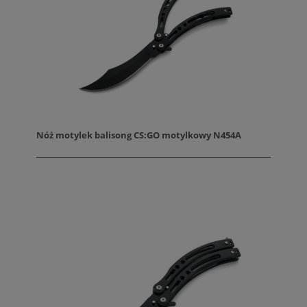
Nóż motylek balisong CS:GO motylkowy N454A