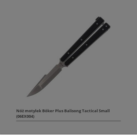
Nóż motylek Böker Plus Balisong Tactical Small
(06EX004)