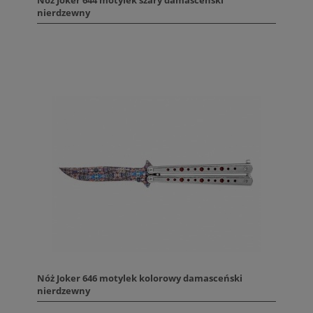
Nóż Joker 644 motylek szary damasceński
nierdzewny
Nóż Joker 646 motylek kolorowy damasceński
nierdzewny