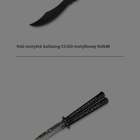
Nóż motylek balisong CS:GO motylkowy N454B