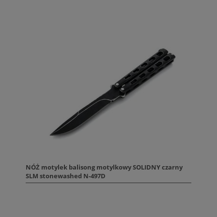
NÓŻ motylek balisong motylkowy SOLIDNY czarny
SLM stonewashed N-497D