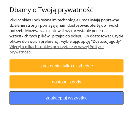
Dbamy o Twoją prywatność
Pliki cookies i pokrewne im technologie umożliwiają poprawne
działanie strony i pomagają nam dostosować ofertę do Twoich
potrzeb. Możesz zaakceptować wykorzystanie przez nas
wszystkich tych plików i przejść do sklepu lub dostosować użycie
plików do swoich preferencji, wybierając opcję "Dostosuj zgody".
Więcej o plikach cookies przeczytasz w naszej Polityce
prywatności.
zaakceptuj tylko niezbędne
dostosuj zgody
Nóż motylek butterfly balisong motylkowy 452C
drewniane okładziny
zaakceptuj wszystkie