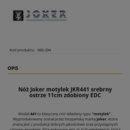
Kod produktu:
060-204
OPIS
Nóż Joker motylek JKR441 srebrny
ostrze 11cm zdobiony EDC
Model
441
to klasyczny nóż składany typu
"motylek"
.
Wyprodukowany został przez hiszpańską markę
Joker
, która
znana jest z produkcji dobrych jakościowo oraz przystępnych
cenowo wyrobów. Nóż wykonany jest ze stali nierdzewnej, która