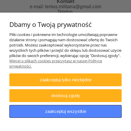
Kontakt
e-mail:
lentus.militaria@gmail.com
Telefon
507481018 od 10 do 14 pn-pt
Dbamy o Twoją prywatność
Zapraszamy do skorzystania z naszych usług:
Pliki cookies i pokrewne im technologie umożliwiają poprawne
działanie strony i pomagają nam dostosować ofertę do Twoich
Strona informacyjna:
potrzeb. Możesz zaakceptować wykorzystanie przez nas
http://lentus-militaria.pl/
wszystkich tych plików i przejść do sklepu lub dostosować użycie
oraz usług Agencji fotograficznej
plików do swoich preferencji, wybierając opcję "Dostosuj zgody".
http://zatrzymanewkadrze.com.pl/
Więcej o plikach cookies przeczytasz w naszej Polityce
prywatności.
Biuro
Lentus Rafał Nizicki
zaakceptuj tylko niezbędne
ul. Generała Andersa 2e/77
41-200 Sosnowiec
NIP: 644-307-79-15
dostosuj zgody
UWAGA
w/w adresach nie prowadzimy pod nim sklepu
stacjonarnego jak i odbiorów osobistych towarów.
zaakceptuj wszystkie