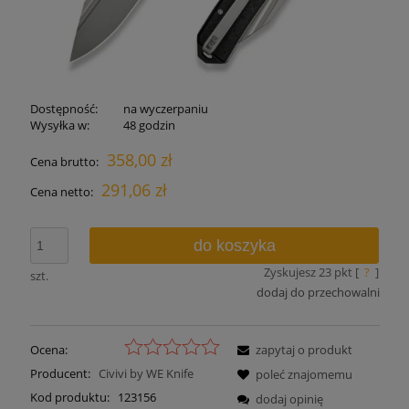
Dostępność:
na wyczerpaniu
Wysyłka w:
48 godzin
358,00 zł
Cena brutto:
291,06 zł
Cena netto:
do koszyka
Zyskujesz
23
pkt [
?
]
szt.
dodaj do przechowalni
Ocena:
zapytaj o produkt
Producent:
Civivi by WE Knife
poleć znajomemu
Kod produktu:
123156
dodaj opinię