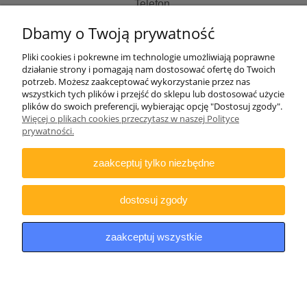
Telefon
507481018 od 10 do 14 pn-pt
Dbamy o Twoją prywatność
Zapraszamy do skorzystania z naszych usług:
Pliki cookies i pokrewne im technologie umożliwiają poprawne
działanie strony i pomagają nam dostosować ofertę do Twoich
Strona informacyjna:
potrzeb. Możesz zaakceptować wykorzystanie przez nas
http://lentus-militaria.pl/
wszystkich tych plików i przejść do sklepu lub dostosować użycie
oraz usług Agencji fotograficznej
plików do swoich preferencji, wybierając opcję "Dostosuj zgody".
http://zatrzymanewkadrze.com.pl/
Więcej o plikach cookies przeczytasz w naszej Polityce
prywatności.
Biuro
Lentus Rafał Nizicki
zaakceptuj tylko niezbędne
ul. Generała Andersa 2e/77
41-200 Sosnowiec
NIP: 644-307-79-15
dostosuj zgody
UWAGA
w/w adresach nie prowadzimy pod nim sklepu
stacjonarnego jak i odbiorów osobistych towarów.
zaakceptuj wszystkie
pokaż pełną wersję strony