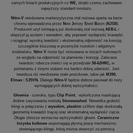
samych liniach produkcyjnych co
WE,
dzięki czemu zachowano
najwyższy standard montażu.
Nitro-V
nierdzewna martenzytyczna stal nożowa oparta na bazie
chromu wprowadzona przez
N
ew
J
ersey
S
teel
B
aron (
NJSB
).
Producent użył istniejącą już doskonalą stal nożową
AEB-L
i
ulepszył ją azotem i wanadem, aby poprawić wydajność krawędzi
i osiągnąć wysoką twardość i ekstremalną odporność na korozję,
szczególnie kluczową w przemyśle morskim i wilgotnym
środowisku.
Nitro V
może być stosowana w nożach nurkowych
ze względu na odporność na plamienie i korozję. Zalecana
twardość robocza mieści się w przedziale
58-62HRC,
w
porównaniu z innymi stalami ma bardzo dobrą udarność. Jest
twardsza niż nierdzewne stale proszkowe, takie jak
M390,
Elmax
i
S35VN.
Dlatego
Nitro-V
będzie dobrze pasował do noży
wymagających dobrej wytrzymałości.
Głownia
- szeroka, typu
Clip Point
, wykończona maskującą
drobne zarysowania metodą
Stonewashed
.
Niewielka grubość
klingi w połączeniu z
wysokim, płaskim
szlifem daje doskonałą
geometrię krawędzi tnącej oraz ekstremalną wydajność cięcia.
Długie zbrocze wzmacnia wytrzymałość głowni.
Ceramiczne
łożyska kulkowe
wspomagają płynną pracę mechanizmu
otwierającego klingę, którą można otworzyć za pomocą