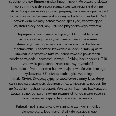
szybkiej
płetwy flippera
(index-finger flipper). Po otwarciu płetwa
tworzy
mini-gardę
zapobiegającą ześlizgnięciu się dłoni na
ostrze. Na grzbiecie klingi
upper jimping,
karbowane oparcie pod
kciuk. Całość blokowana jest solidną blokadą
button lock.
Pod
przyciskiem blokady zamocowano sprężynę, zapewniającą
wystarczający opór, aby uniknąć przypadkowego otwarcia.
Rękojeść
- wykonana z kompozytu
G10
,
praktycznie
niezniszczalnego tworzywa, niewrażliwego na warunki
atmosferyczne, odpornego na chemikalia i uszkodzenia
mechaniczne. Fazowane krawędzie okładek eliminują ostre
krawędzie a szorstka faktura i teksturowanie powierzchni
zwiększa wygodę i pewność uchwytu. Solidny backspacer z G10
zapewnia pożądaną sztywność i wytrzymałość
konstrukcji. Prosta, pewna budowa daje pewność wieloletniego
użytkowania. Oś
pivota
zdobi stylizowane logo
marki
Civivi.
Dwupozycyjny,
prawo/lewostronny
klips
deep
carry
pozwala przenosić dyskretnie nóż w kieszeni w pozycji
tip-
up
(czubkiem ostrza ku górze). Wystający fragment backspacera
tworzy zbijak do szyb, zawiera również otwór do przewleczenia
linki zabezpieczającej lub ozdobnej zawieszki.
Futerał
- nóż zapakowano w zapinane zamkiem miękkie
nylonowe etui z logo marki. Służy do bezpiecznego