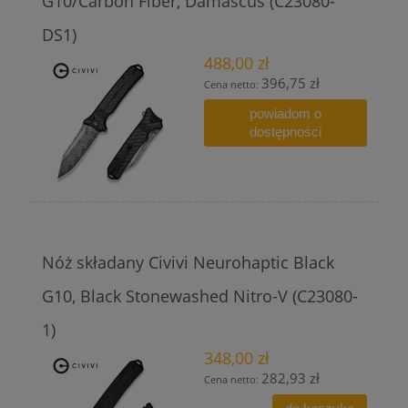
G10/Carbon Fiber, Damascus (C23080-
DS1)
488,00 zł
396,75 zł
Cena netto:
powiadom o
dostępności
Nóż składany Civivi Neurohaptic Black
G10, Black Stonewashed Nitro-V (C23080-
1)
348,00 zł
282,93 zł
Cena netto: