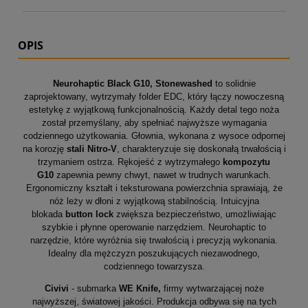
OPIS
Neurohaptic Black G10, Stonewashed
to solidnie
zaprojektowany, wytrzymały folder EDC, który łączy nowoczesną
estetykę z wyjątkową funkcjonalnością. Każdy detal tego noża
został przemyślany, aby spełniać najwyższe wymagania
codziennego użytkowania. Głownia, wykonana z wysoce odpornej
na korozję
stali Nitro-V
, charakteryzuje się doskonałą trwałością i
trzymaniem ostrza. Rękojeść z wytrzymałego
kompozytu
G10
zapewnia pewny chwyt, nawet w trudnych warunkach.
Ergonomiczny kształt i teksturowana powierzchnia sprawiają, że
nóż leży w dłoni z wyjątkową stabilnością. Intuicyjna
blokada
button lock
zwiększa bezpieczeństwo, umożliwiając
szybkie i płynne operowanie narzędziem. Neurohaptic to
narzędzie, które wyróżnia się trwałością i precyzją wykonania.
Idealny dla mężczyzn poszukujących niezawodnego,
codziennego towarzysza.
Civivi
- submarka
WE Knife,
firmy wytwarzającej noże
najwyższej, światowej jakości. Produkcja odbywa się na tych