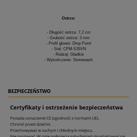
Ostrze:
- Długość ostrza: 7,2 cm
- Grubość ostrza: 3 mm
- Profil głowni: Drop Point
- Stal: CPM-S35VN
- Rodzaj: Gładkie
- Wykończenie: Stonewash
BEZPIECZEŃSTWO
Certyfikaty i ostrzeżenie bezpieczeństwa
Posiada oznaczenie CE (zgodność z normami UE).
Chronić przed dziećmi.
Przechowywać w suchym i chłodnym miejscu.
Nie spożywać. W razie połknięcia natychmiast skontaktować się