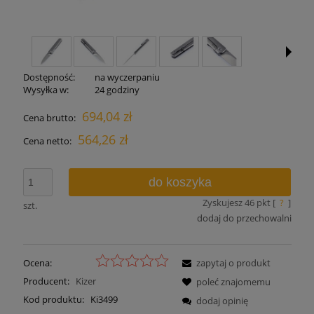
Dostępność:
na wyczerpaniu
Wysyłka w:
24 godziny
694,04 zł
Cena brutto:
564,26 zł
Cena netto:
do koszyka
Zyskujesz
46
pkt [
?
]
szt.
dodaj do przechowalni
Ocena:
zapytaj o produkt
Producent:
Kizer
poleć znajomemu
Kod produktu:
Ki3499
dodaj opinię