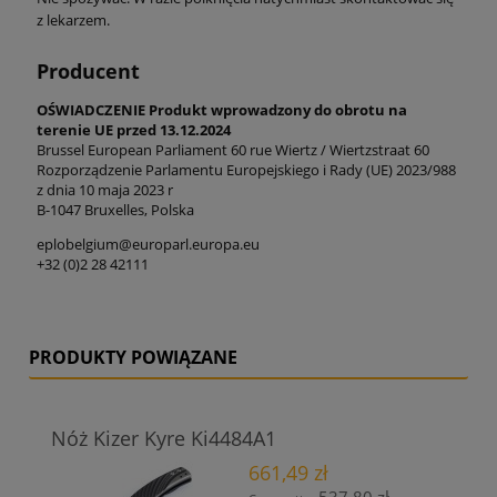
z lekarzem.
Producent
OŚWIADCZENIE Produkt wprowadzony do obrotu na
terenie UE przed 13.12.2024
Brussel European Parliament 60 rue Wiertz / Wiertzstraat 60
Rozporządzenie Parlamentu Europejskiego i Rady (UE) 2023/988
z dnia 10 maja 2023 r
B-1047 Bruxelles, Polska
eplobelgium@europarl.europa.eu
+32 (0)2 28 42111
PRODUKTY POWIĄZANE
Nóż Kizer Kyre Ki4484A1
661,49 zł
537,80 zł