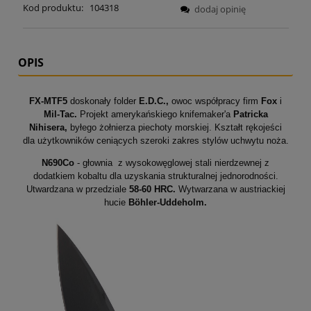
Kod produktu:
104318
dodaj opinię
OPIS
FX-MTF5
doskonały folder
E.D.C.,
owoc współpracy firm
Fox
i
Mil-Tac.
Projekt amerykańskiego knifemaker'a
Patricka
Nihisera,
byłego żołnierza piechoty morskiej. Kształt rękojeści
dla użytkowników ceniących szeroki zakres stylów uchwytu noża.
N690Co
- głownia z wysokowęglowej stali nierdzewnej z
dodatkiem kobaltu dla uzyskania strukturalnej jednorodności.
Utwardzana w przedziale
58-60 HRC.
Wytwarzana w austriackiej
hucie
Böhler-Uddeholm.