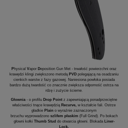
P
hysical
V
apor
D
eposition Gun Met - trwałość powierzchni oraz
krawędzi klingi zwiększono metodą
PVD
polegającą na osadzaniu
cienkich warstw z fazy gazowej. Naniesiona powłoka posiada
bardzo dużą twardość co znacznie zwiększa odporność ostrza na
rdzę i zużycie ścierne.
Głownia
- o profilu
Drop Point
z zapewniającą ponadprzeciętne
właściwości tnące krawędzią
Recurve,
w kształcie fali. Ostrze
gładkie
Plain
o wyraźnie zaznaczonym
brzuchu wyprowadzono
szlifem płaskim
(Full Grind). Po bokach
głowni kołki
Thumb Stud
do otwarcia głowni. Blokada
Liner-
Lock.