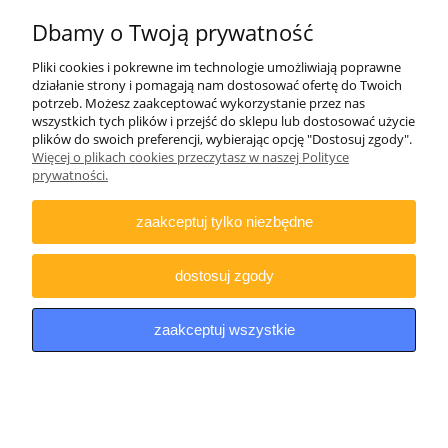
powiadom o
Dbamy o Twoją prywatność
dostępności
Pliki cookies i pokrewne im technologie umożliwiają poprawne
działanie strony i pomagają nam dostosować ofertę do Twoich
potrzeb. Możesz zaakceptować wykorzystanie przez nas
wszystkich tych plików i przejść do sklepu lub dostosować użycie
plików do swoich preferencji, wybierając opcję "Dostosuj zgody".
Więcej o plikach cookies przeczytasz w naszej Polityce
prywatności.
Nóż FOX Ferox G10 Black by Tommaso
Rumici (FX-630 B)
zaakceptuj tylko niezbędne
698,00 zł
567,48 zł
Cena netto:
dostosuj zgody
powiadom o
dostępności
zaakceptuj wszystkie