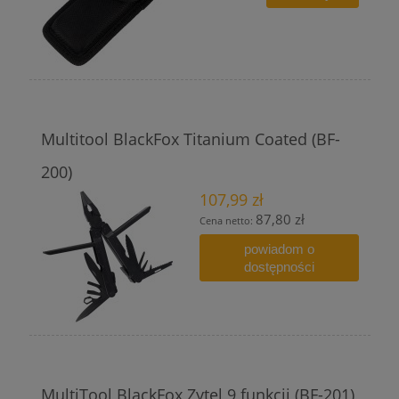
Multitool BlackFox Titanium Coated (BF-
200)
107,99 zł
87,80 zł
Cena netto:
powiadom o
dostępności
MultiTool BlackFox Zytel 9 funkcji (BF-201)