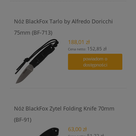
Nóż BlackFox Tarlo by Alfredo Doricchi
75mm (BF-713)
188,01 zł
152,85 zł
Cena netto:
powiadom o
dostępności
Nóż BlackFox Zytel Folding Knife 70mm
(BF-91)
63,00 zł
51,22 zł