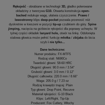
Rękojeść
- obrabiane w technologii
3D,
gładko polerowane
okładziny z tworzywa
G10.
Otwarta konstrukcja
open-
backed
redukuje wagę, ułatwia czyszczenie.
Prawo /
lewostronny
klips
deep-pocket
pozwala przenosić nóż
dyskretnie w kieszeni w pozycji
tip-up
czubkiem
do góry.
Spine
jimping,
nacięcia na grzbiecie rękojeści dla poprawy uchwytu. W
tylnej części okładek
lanyard hole,
otwór na linkę. Odsłonięta
stalowa głowica może pełnić funkcję
młotka
/
zbijaka
do bicia
szyb
i nie tylko...
Dane techniczne:
Numer produktu: FX-MTF5
Rodzaj stali: N690Co
Twardość głowni: 58-60 HRC
Długość głowni: 90.0 mm / 3.54"
Grubość głowni: 3.0 mm / 0.12"
Długość całkowita: 220.0 mm / 8.66"
Waga: 205.0 g / 7.23 oz
Rodzaj krawędzi tnącej: Plain
Typ głowni: Drop Point, Recurve
Materiał rękojeści: G-10 Black
Klips: Left/Right, Tip-Up
Producent: Fox Cutlery, Włochy