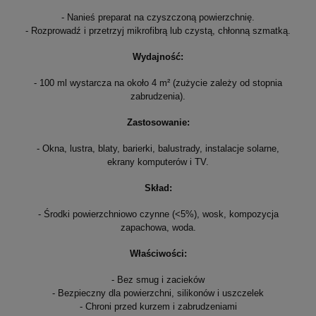
- Nanieś preparat na czyszczoną powierzchnię.
- Rozprowadź i przetrzyj mikrofibrą lub czystą, chłonną szmatką.
Wydajność:
- 100 ml wystarcza na około 4 m² (zużycie zależy od stopnia
zabrudzenia).
Zastosowanie:
- Okna, lustra, blaty, barierki, balustrady, instalacje solarne,
ekrany komputerów i TV.
Skład:
- Środki powierzchniowo czynne (<5%), wosk, kompozycja
zapachowa, woda.
Właściwości:
- Bez smug i zacieków
- Bezpieczny dla powierzchni, silikonów i uszczelek
- Chroni przed kurzem i zabrudzeniami