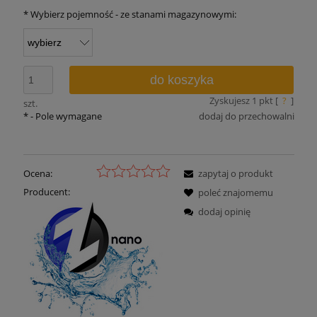
*
Wybierz pojemność - ze stanami magazynowymi:
do koszyka
Zyskujesz
1
pkt [
?
]
szt.
*
- Pole wymagane
dodaj do przechowalni
Ocena:
zapytaj o produkt
Producent:
poleć znajomemu
dodaj opinię