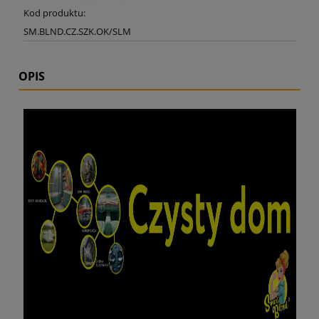
Kod produktu:
SM.BLND.CZ.SZK.OK/SLM
OPIS