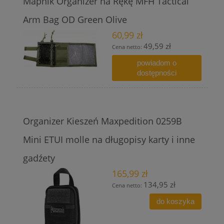
Mapnik Organizer na Rękę MFH Tactical
Arm Bag OD Green Olive
60,99 zł
49,59 zł
Cena netto:
powiadom o
dostępności
Organizer Kieszeń Maxpedition 0259B
Mini ETUI molle na długopisy karty i inne
gadźety
165,99 zł
134,95 zł
Cena netto:
do koszyka