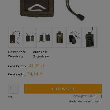
Dostępność:
duża ilość
Wysyłka w:
24 godziny
41,99 zł
Cena brutto:
34,14 zł
Cena netto:
do koszyka
Zyskujesz
2
pkt [
?
]
szt.
dodaj do przechowalni