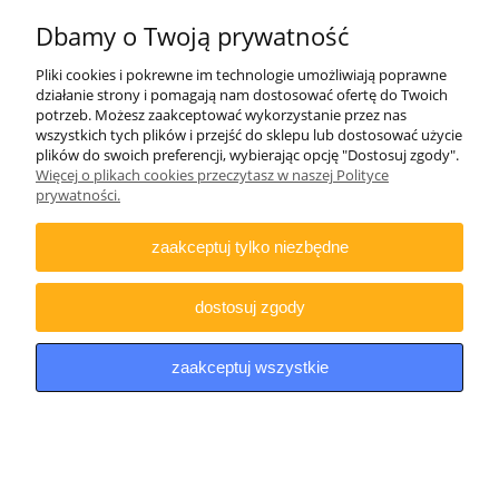
Dbamy o Twoją prywatność
Pliki cookies i pokrewne im technologie umożliwiają poprawne
działanie strony i pomagają nam dostosować ofertę do Twoich
Pudełko Megaline amunicję 30.06-
potrzeb. Możesz zaakceptować wykorzystanie przez nas
wszystkich tych plików i przejść do sklepu lub dostosować użycie
6.5x55/50 pojemnik naboje
plików do swoich preferencji, wybierając opcję "Dostosuj zgody".
Więcej o plikach cookies przeczytasz w naszej Polityce
31,90 zł
prywatności.
25,93 zł
Cena netto:
do koszyka
zaakceptuj tylko niezbędne
dostosuj zgody
zaakceptuj wszystkie
Pudełko Megaline amunicję 9 mm para
luger pojemnik naboje
15,90 zł