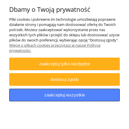
Dbamy o Twoją prywatność
Luneta celownicza Vortex Crossfire II 3-9x40 1'' V-
Pliki cookies i pokrewne im technologie umożliwiają poprawne
Brite
działanie strony i pomagają nam dostosować ofertę do Twoich
potrzeb. Możesz zaakceptować wykorzystanie przez nas
wszystkich tych plików i przejść do sklepu lub dostosować użycie
plików do swoich preferencji, wybierając opcję "Dostosuj zgody".
Więcej o plikach cookies przeczytasz w naszej Polityce
prywatności.
zaakceptuj tylko niezbędne
dostosuj zgody
zaakceptuj wszystkie