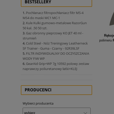
BESTSELLERY
Pochłanacz filtropochłaniacz filtr MS-4
MS4 do maski MC1 MC-1
Kule Kulki gumowo-metalowe RazorGun
50 kal. .50 50 szt.
Gaz obronny pieprzowy KO JET 40 ml -
Rękoj
strumień
polimeru
Cold Steel - Nóż Treningowy Leatherneck
SF Trainer - Guma - Czarny - 92R39LSF
FILTR INDYWIDUALNY DO OCZYSZCZANIA
WODY FIW WP
GearAid Grip+WP 7g 10592 polowy zestaw
naprawczy poliuretanowy łatki+KLEJ
PRODUCENCI
Wybierz producenta