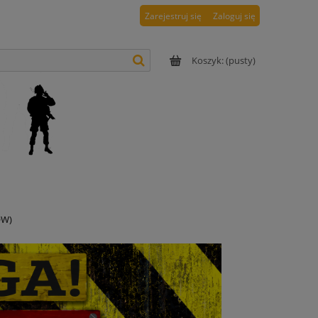
Zarejestruj się
Zaloguj się
Koszyk:
(pusty)
OW)