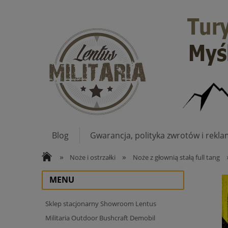
Blog
Gwarancja, polityka zwrotów i rekla
»
»
Noże i ostrzałki
Noże z głownią stałą full tang
MENU
Sklep stacjonarny Showroom Lentus
Militaria Outdoor Bushcraft Demobil