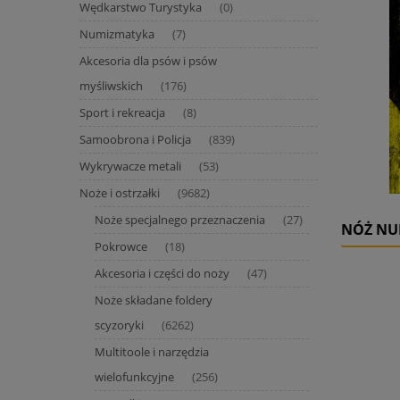
Wędkarstwo Turystyka
(0)
Numizmatyka
(7)
Akcesoria dla psów i psów
myśliwskich
(176)
Sport i rekreacja
(8)
Samoobrona i Policja
(839)
Wykrywacze metali
(53)
Noże i ostrzałki
(9682)
Noże specjalnego przeznaczenia
(27)
NÓŻ NU
Pokrowce
(18)
Akcesoria i części do noży
(47)
Noże składane foldery
scyzoryki
(6262)
Multitoole i narzędzia
wielofunkcyjne
(256)