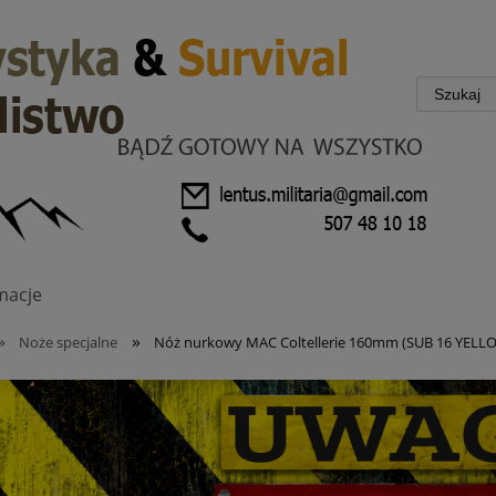
macje
»
»
Noże specjalne
Nóż nurkowy MAC Coltellerie 160mm (SUB 16 YELL