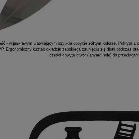
eść
- w jaskrawym ułatwiającym szybkie dobycie
żółtym
kolorze. Pokryta an
PP.
Ergonomiczny kształt okładzin zapobiega zsunięciu się dłoni podczas pra
części chwytu otwór (lanyard hole) do przeciągani