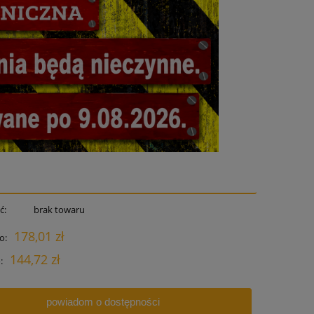
ć:
brak towaru
178,01 zł
o:
144,72 zł
:
powiadom o dostępności