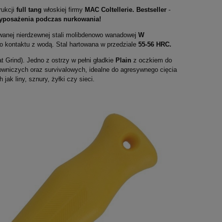
rukcji
full tang
włoskiej firmy
MAC Coltellerie.
Bestseller
-
yposażenia podczas nurkowania!
anej nierdzewnej stali molibdenowo wanadowej
W
o kontaktu z wodą. Stal hartowana w przedziale
55-56 HRC.
t Grind). Jedno z ostrzy w pełni gładkie
Plain
z oczkiem do
wniczych oraz survivalowych, idealne do agresywnego cięcia
ak liny, sznury, żyłki czy sieci.