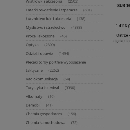
Wiatrówki i akcesoria
(2503)
SUB 1
Latarki oświetlenie i szperacze
(601)
Łucznictwo łuki i akcesoria
(138)
1.4116
(
Myślistwo i strzelectwo
(4388)
Ostrze
-
Proce i akcesoria
(45)
cięcia si
Optyka
(2809)
Odzież i obuwie
(1494)
Plecaki torby portfele wyposażenie
taktyczne
(2262)
Radiokomunikacja
(64)
Turystyka i survival
(3390)
Alkomaty
(16)
Demobil
(41)
Chemia gospodarcza
(156)
Chemia samochodowa
(72)