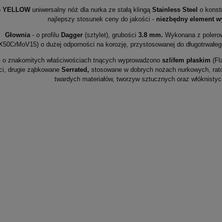
6 YELLOW
uniwersalny nóż dla nurka ze stałą klingą
Stainless Steel
o konst
najlepszy stosunek ceny do jakości -
niezbędny element w
Głownia
- o profilu
Dagger
(sztylet), grubości
3.8 mm.
Wykonana z polerow
X50CrMoV15) o dużej odporności na korozję, przystosowanej do długotrwałeg
 o znakomitych właściwościach tnących wyprowadzono
szlifem płaskim
(Fla
eci, drugie ząbkowane
Serrated,
stosowane w dobrych nożach nurkowych, rato
twardych materiałów, tworzyw sztucznych oraz włóknistych j