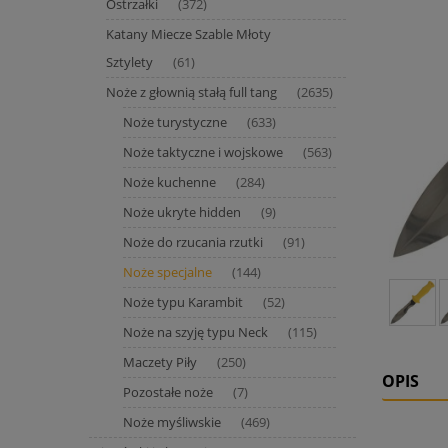
Ostrzałki
(372)
Katany Miecze Szable Młoty
Sztylety
(61)
Noże z głownią stałą full tang
(2635)
Noże turystyczne
(633)
Noże taktyczne i wojskowe
(563)
Noże kuchenne
(284)
Noże ukryte hidden
(9)
Noże do rzucania rzutki
(91)
Noże specjalne
(144)
Noże typu Karambit
(52)
Noże na szyję typu Neck
(115)
Maczety Piły
(250)
OPIS
Pozostałe noże
(7)
Noże myśliwskie
(469)