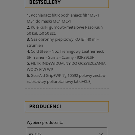
BESTSELLERY
Pochłanacz filtropochłaniacz filtr MS-4
MS4 do maski MC1 MC-1
Kule Kulki gumowo-metalowe RazorGun
50 kal. .50 50 szt.
Gaz obronny pieprzowy KO JET 40 ml -
strumień
Cold Steel - Nóż Treningowy Leatherneck
SF Trainer - Guma - Czarny - 92R39LSF
FILTR INDYWIDUALNY DO OCZYSZCZANIA
WODY FIW WP
GearAid Grip+WP 7g 10592 polowy zestaw
naprawczy poliuretanowy łatki+KLEJ
PRODUCENCI
Wybierz producenta