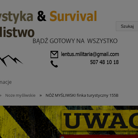
macje
»
»
Noże myśliwskie
NÓŻ MYŚLIWSKI finka turystyczny 155B