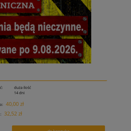
ć:
duża ilość
:
14 dni
40,00 zł
o:
32,52 zł
: