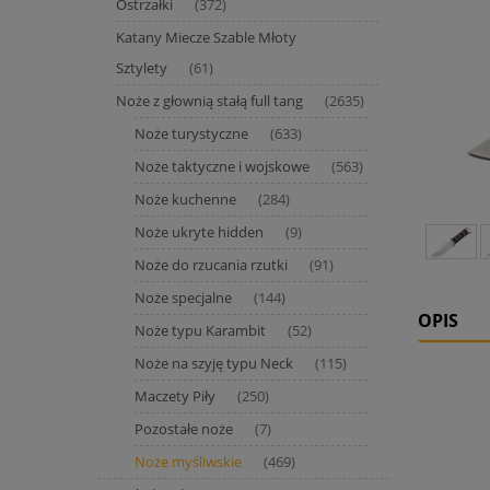
Ostrzałki
(372)
Katany Miecze Szable Młoty
Sztylety
(61)
Noże z głownią stałą full tang
(2635)
Noże turystyczne
(633)
Noże taktyczne i wojskowe
(563)
Noże kuchenne
(284)
Noże ukryte hidden
(9)
Noże do rzucania rzutki
(91)
Noże specjalne
(144)
OPIS
Noże typu Karambit
(52)
Noże na szyję typu Neck
(115)
Maczety Piły
(250)
Pozostałe noże
(7)
Noże myśliwskie
(469)