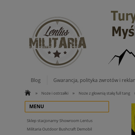
Blog
Gwarancja, polityka zwrotów i rekla
»
»
Noże i ostrzałki
Noże z głownią stałą full tang
MENU
Sklep stacjonarny Showroom Lentus
Militaria Outdoor Bushcraft Demobil