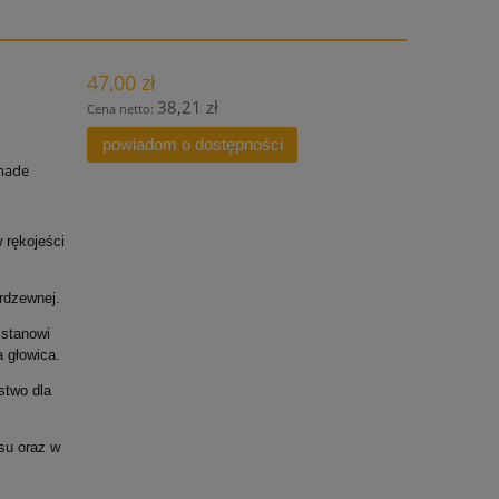
47,00 zł
38,21 zł
Cena netto:
powiadom o dostępności
made
 rękojeści
erdzewnej.
 stanowi
 głowica.
stwo dla
su oraz w