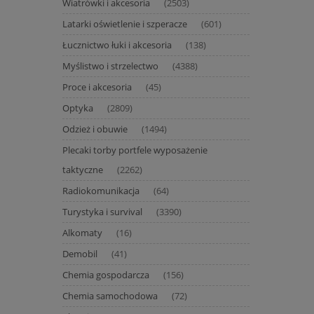
Wiatrówki i akcesoria
(2503)
Latarki oświetlenie i szperacze
(601)
Łucznictwo łuki i akcesoria
(138)
Myślistwo i strzelectwo
(4388)
Proce i akcesoria
(45)
Optyka
(2809)
Odzież i obuwie
(1494)
Plecaki torby portfele wyposażenie
taktyczne
(2262)
Radiokomunikacja
(64)
Turystyka i survival
(3390)
Alkomaty
(16)
Demobil
(41)
Chemia gospodarcza
(156)
Chemia samochodowa
(72)