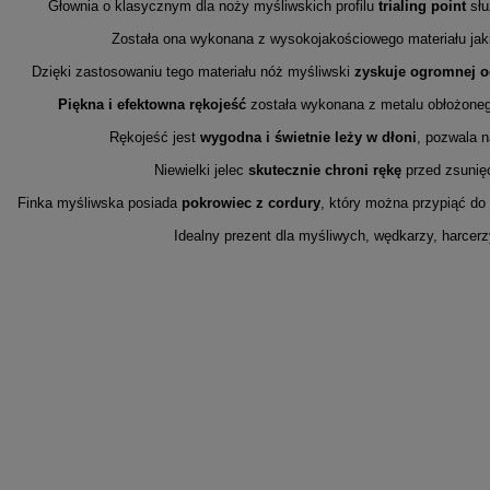
Głownia o klasycznym dla noży myśliwskich profilu
trialing point
słu
Została ona wykonana z wysokojakościowego materiału jak
Dzięki zastosowaniu tego materiału nóż myśliwski
zyskuje ogromnej o
Piękna i efektowna rękojeść
została wykonana z metalu obłożoneg
Rękojeść jest
wygodna i świetnie leży w dłoni
, pozwala 
Niewielki jelec
skutecznie chroni rękę
przed zsunię
Finka myśliwska posiada
pokrowiec z cordury
, który można przypiąć do
Idealny prezent dla myśliwych, wędkarzy, harcerz