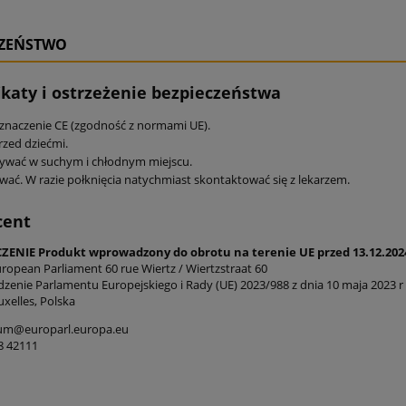
CZEŃSTWO
ikaty i ostrzeżenie bezpieczeństwa
znaczenie CE (zgodność z normami UE).
rzed dziećmi.
wać w suchym i chłodnym miejscu.
wać. W razie połknięcia natychmiast skontaktować się z lekarzem.
cent
ENIE Produkt wprowadzony do obrotu na terenie UE przed 13.12.202
uropean Parliament 60 rue Wiertz / Wiertzstraat 60
zenie Parlamentu Europejskiego i Rady (UE) 2023/988 z dnia 10 maja 2023 r
xelles, Polska
ium@europarl.europa.eu
8 42111