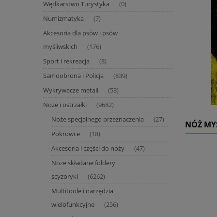
Wędkarstwo Turystyka
(0)
Numizmatyka
(7)
Akcesoria dla psów i psów
myśliwskich
(176)
Sport i rekreacja
(8)
Samoobrona i Policja
(839)
Wykrywacze metali
(53)
Noże i ostrzałki
(9682)
Noże specjalnego przeznaczenia
(27)
NÓŻ MYŚ
Pokrowce
(18)
Akcesoria i części do noży
(47)
Noże składane foldery
scyzoryki
(6262)
Multitoole i narzędzia
wielofunkcyjne
(256)