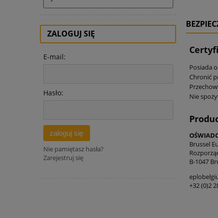
BEZPIE
ZALOGUJ SIĘ
Certyf
E-mail:
Posiada o
Chronić p
Przechowy
Hasło:
Nie spoży
Produ
zaloguj się
OŚWIADCZ
Brussel E
Nie pamiętasz hasła?
Rozporząd
Zarejestruj się
B-1047 Bru
eplobelg
+32 (0)2 2