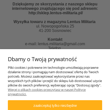
Dziękujemy ze skorzystania z naszego sklepu
internetowego znajdującego się pod adresem:
http://sklep.lentus-militaria.pl/
Wysyłka towaru z magazynu Lentus Militaria
ul. Nowopogońska 25
41-200 Sosnowiec
Kontakt
e-mail:
lentus.militaria@gmail.com
Telefon
507481018 od 10 do 14 pn-pt
Dbamy o Twoją prywatność
Zapraszamy do skorzystania z naszych usług:
Pliki cookies i pokrewne im technologie umożliwiają poprawne
działanie strony i pomagają nam dostosować ofertę do Twoich
Strona informacyjna:
potrzeb. Możesz zaakceptować wykorzystanie przez nas
http://lentus-militaria.pl/
wszystkich tych plików i przejść do sklepu lub dostosować użycie
oraz usług Agencji fotograficznej
plików do swoich preferencji, wybierając opcję "Dostosuj zgody".
http://zatrzymanewkadrze.com.pl/
Więcej o plikach cookies przeczytasz w naszej Polityce
prywatności.
Biuro
Lentus Rafał Nizicki
zaakceptuj tylko niezbędne
ul. Generała Andersa 2e/77