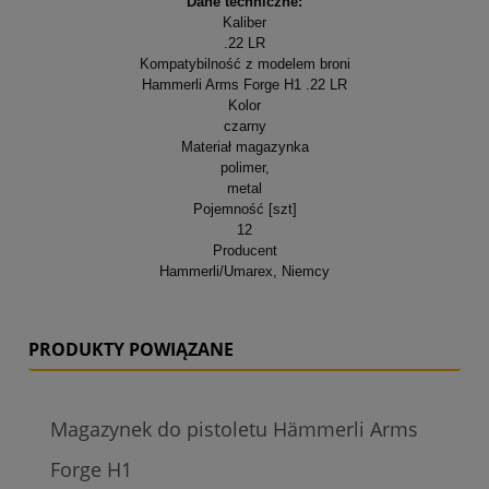
Dane techniczne:
Kaliber
.22 LR
Kompatybilność z modelem broni
Hammerli Arms Forge H1 .22 LR
Kolor
czarny
Materiał magazynka
polimer,
metal
Pojemność [szt]
12
Producent
Hammerli/Umarex, Niemcy
PRODUKTY POWIĄZANE
Magazynek do pistoletu Hämmerli Arms
Forge H1