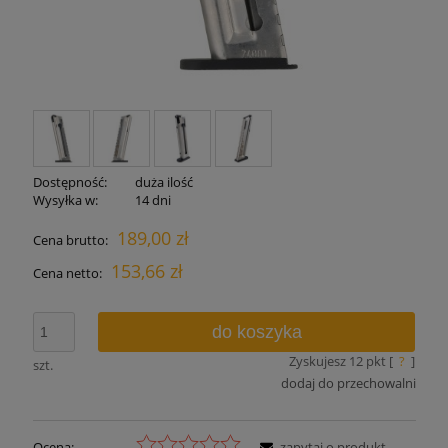
Dostępność:
duża ilość
Wysyłka w:
14 dni
189,00 zł
Cena brutto:
153,66 zł
Cena netto:
do koszyka
Zyskujesz
12
pkt [
?
]
szt.
dodaj do przechowalni
Ocena:
zapytaj o produkt