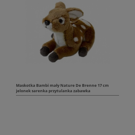
Maskotka Bambi mały Nature De Brenne 17 cm
jelonek sarenka przytulanka zabawka