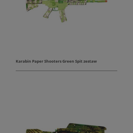
Karabin Paper Shooters Green Spit zestaw