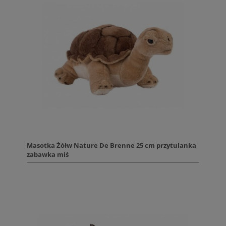
Masotka Żółw Nature De Brenne 25 cm przytulanka
zabawka miś