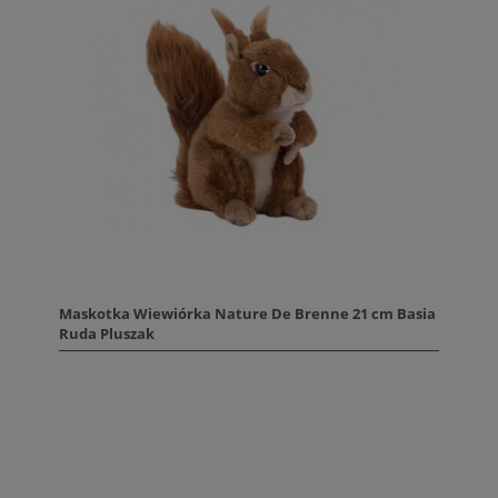
Maskotka Wiewiórka Nature De Brenne 21 cm Basia
Ruda Pluszak