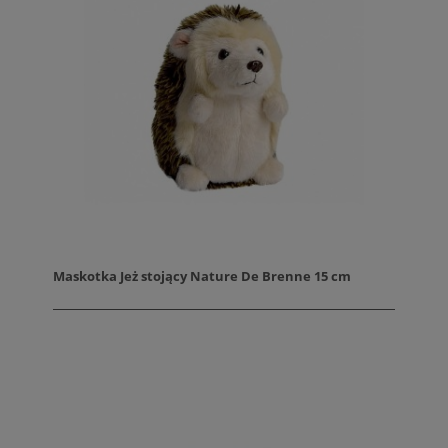
Maskotka Jeż stojący Nature De Brenne 15 cm