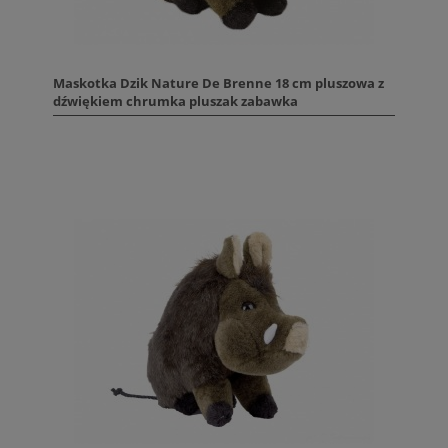
Maskotka Dzik Nature De Brenne 18 cm pluszowa z
dźwiękiem chrumka pluszak zabawka