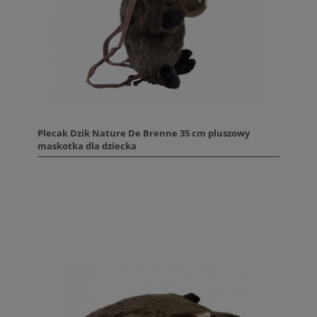
Plecak Dzik Nature De Brenne 35 cm pluszowy
maskotka dla dziecka