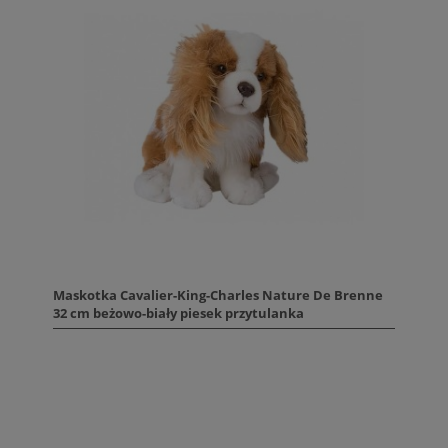
Maskotka Cavalier-King-Charles Nature De Brenne
32 cm beżowo-biały piesek przytulanka