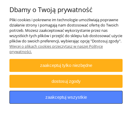
Dbamy o Twoją prywatność
Pliki cookies i pokrewne im technologie umożliwiają poprawne
działanie strony i pomagają nam dostosować ofertę do Twoich
potrzeb. Możesz zaakceptować wykorzystanie przez nas
wszystkich tych plików i przejść do sklepu lub dostosować użycie
plików do swoich preferencji, wybierając opcję "Dostosuj zgody".
Więcej o plikach cookies przeczytasz w naszej Polityce
prywatności.
zaakceptuj tylko niezbędne
dostosuj zgody
Maskotka Lisek biegnący Nature De Brenne 28 cm
pluszowy pluszak zabawka
zaakceptuj wszystkie