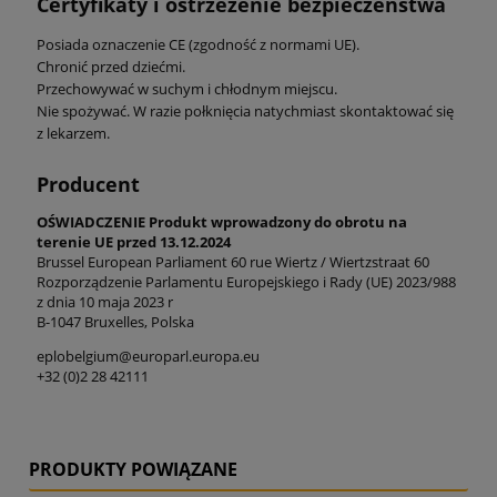
Certyfikaty i ostrzeżenie bezpieczeństwa
Posiada oznaczenie CE (zgodność z normami UE).
Chronić przed dziećmi.
Przechowywać w suchym i chłodnym miejscu.
Nie spożywać. W razie połknięcia natychmiast skontaktować się
z lekarzem.
Producent
OŚWIADCZENIE Produkt wprowadzony do obrotu na
terenie UE przed 13.12.2024
Brussel European Parliament 60 rue Wiertz / Wiertzstraat 60
Rozporządzenie Parlamentu Europejskiego i Rady (UE) 2023/988
z dnia 10 maja 2023 r
B-1047 Bruxelles, Polska
eplobelgium@europarl.europa.eu
+32 (0)2 28 42111
PRODUKTY POWIĄZANE