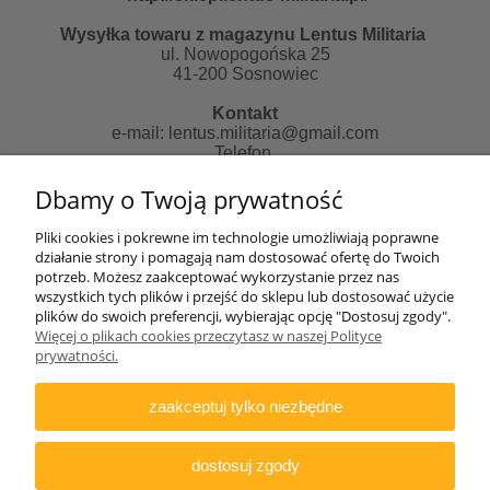
Wysyłka towaru z magazynu Lentus Militaria
ul. Nowopogońska 25
41-200 Sosnowiec
Kontakt
e-mail:
lentus.militaria@gmail.com
Telefon
507481018 od 10 do 14 pn-pt
Dbamy o Twoją prywatność
Zapraszamy do skorzystania z naszych usług:
Pliki cookies i pokrewne im technologie umożliwiają poprawne
działanie strony i pomagają nam dostosować ofertę do Twoich
Strona informacyjna:
potrzeb. Możesz zaakceptować wykorzystanie przez nas
http://lentus-militaria.pl/
wszystkich tych plików i przejść do sklepu lub dostosować użycie
oraz usług Agencji fotograficznej
plików do swoich preferencji, wybierając opcję "Dostosuj zgody".
http://zatrzymanewkadrze.com.pl/
Więcej o plikach cookies przeczytasz w naszej Polityce
prywatności.
Biuro
Lentus Rafał Nizicki
zaakceptuj tylko niezbędne
ul. Generała Andersa 2e/77
41-200 Sosnowiec
NIP: 644-307-79-15
dostosuj zgody
UWAGA
w/w adresach nie prowadzimy pod nim sklepu
stacjonarnego jak i odbiorów osobistych towarów.