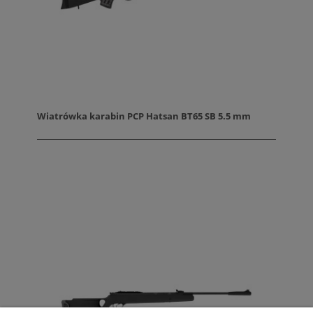
Wiatrówka karabin PCP Hatsan BT65 SB 5.5 mm