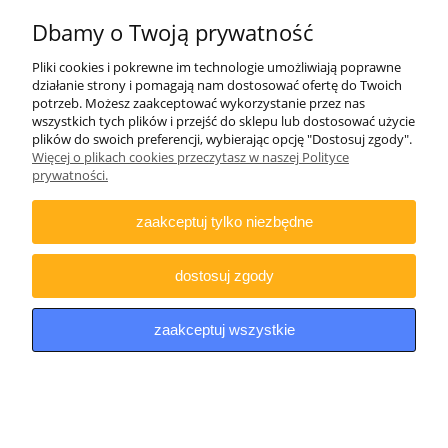
Dbamy o Twoją prywatność
Pliki cookies i pokrewne im technologie umożliwiają poprawne
działanie strony i pomagają nam dostosować ofertę do Twoich
potrzeb. Możesz zaakceptować wykorzystanie przez nas
wszystkich tych plików i przejść do sklepu lub dostosować użycie
plików do swoich preferencji, wybierając opcję "Dostosuj zgody".
Więcej o plikach cookies przeczytasz w naszej Polityce
Wiatrówka Optima by Hatsan 125 TH 5.5 mm
prywatności.
zaakceptuj tylko niezbędne
dostosuj zgody
zaakceptuj wszystkie