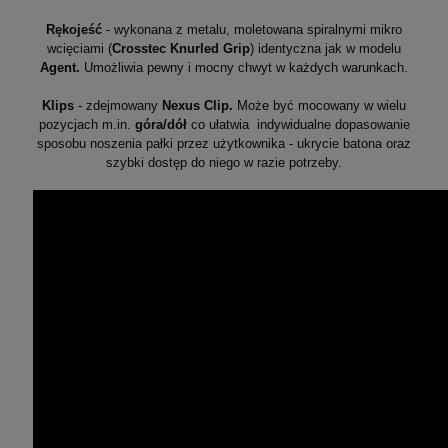
Rękojeść
- wykonana z metalu, moletowana spiralnymi mikro
wcięciami (
Crosstec Knurled Grip
) identyczna jak w modelu
Agent.
Umożliwia pewny i mocny chwyt w każdych warunkach.
Klips
- zdejmowany
Nexus Clip.
Może być mocowany w wielu
pozycjach m.in.
góra/dół
co ułatwia indywidualne dopasowanie
sposobu noszenia pałki przez użytkownika - ukrycie batona oraz
szybki dostęp do niego w razie potrzeby.