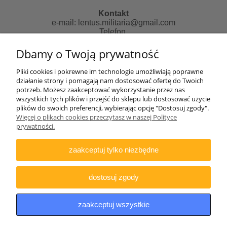
Kontakt
e-mail:
lentus.militaria@gmail.com
Telefon
507481018 od 10 do 14 pn-pt
Dbamy o Twoją prywatność
Zapraszamy do skorzystania z naszych usług:
Pliki cookies i pokrewne im technologie umożliwiają poprawne
działanie strony i pomagają nam dostosować ofertę do Twoich
Strona informacyjna:
potrzeb. Możesz zaakceptować wykorzystanie przez nas
http://lentus-militaria.pl/
wszystkich tych plików i przejść do sklepu lub dostosować użycie
oraz usług Agencji fotograficznej
plików do swoich preferencji, wybierając opcję "Dostosuj zgody".
http://zatrzymanewkadrze.com.pl/
Więcej o plikach cookies przeczytasz w naszej Polityce
prywatności.
Biuro
Lentus Rafał Nizicki
zaakceptuj tylko niezbędne
ul. Generała Andersa 2e/77
41-200 Sosnowiec
NIP: 644-307-79-15
dostosuj zgody
UWAGA
w/w adresach nie prowadzimy pod nim sklepu
stacjonarnego jak i odbiorów osobistych towarów.
zaakceptuj wszystkie