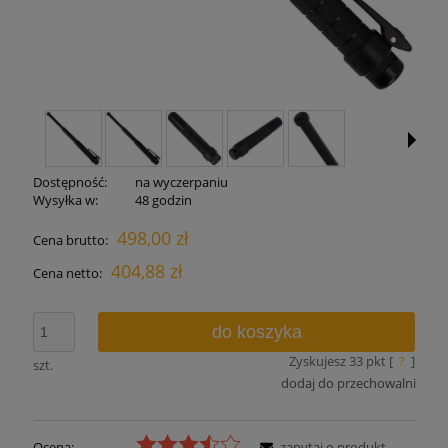
Dostępność:
na wyczerpaniu
Wysyłka w:
48 godzin
498,00 zł
Cena brutto:
404,88 zł
Cena netto:
do koszyka
Zyskujesz
33
pkt [
?
]
szt.
dodaj do przechowalni
Ocena:
zapytaj o produkt