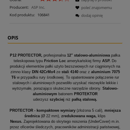
Producent:
ASP Inc.
poleć znajomemu
Kod produktu:
106841
dodaj opinię
OPIS
P12 PROTECTOR,
profesjonalna
12"
stalowo-aluminiowa
pałka
teleskopowa typu
Friction Lo
c
amerykańskiej firmy
ASP.
Do
produkcji elementów pałki użyto bezszwowych rur ciągnionych na
zimno klasy
DIN 42CrMo4
ze
stali
4140
oraz z
aluminium 7075
T6
w przypadku rury środkowej. To opatentowane połączenie rur
stalowych i aluminiowych pozwoliło uzyskać niezwykle lekkie i
wytrzymałe, porażająco skuteczne narzędzie obrony.
Stalowo-
aluminiowym
batonem
PROTEKTOR
uderzysz
szybciej
niż
pałką stalową.
PROTECTOR - kompaktowe wymiary
(złożona 5 cali),
mniejsza
średnica
(Ø 22 mm),
zredukowana
waga,
klips
Nexus.
Zaprojektowana do skrytego noszenia (UnderCover) m.in.
przez oficerów śledczych, pracowników administracji państwowej,