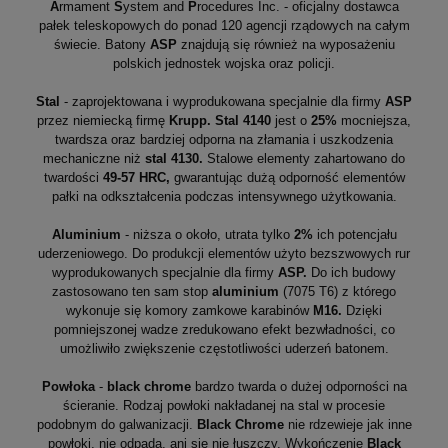
A
rmament
S
ystem and
P
rocedures Inc. - oficjalny dostawca
pałek teleskopowych do ponad 120 agencji rządowych na całym
świecie. Batony
ASP
znajdują się również na wyposażeniu
polskich jednostek wojska oraz policji.
Stal
- zaprojektowana i wyprodukowana specjalnie dla firmy
ASP
przez niemiecką firmę
Krupp.
Stal
4140
jest o
25%
mocniejsza,
twardsza oraz bardziej odporna na złamania i uszkodzenia
mechaniczne niż
stal 4130.
Stalowe elementy zahartowano do
twardości
49-57 HRC,
gwarantując dużą odporność elementów
pałki na odkształcenia podczas intensywnego użytkowania.
Aluminium
- niższa o około, utrata tylko
2%
ich potencjału
uderzeniowego. Do produkcji elementów użyto bezszwowych rur
wyprodukowanych specjalnie dla firmy
ASP.
Do ich budowy
zastosowano ten sam stop
aluminium
(7075 T6) z którego
wykonuje się komory zamkowe karabinów
M16.
Dzięki
pomniejszonej wadze zredukowano efekt bezwładności, co
umożliwiło zwiększenie częstotliwości uderzeń batonem.
Powłoka
-
black chrome
bardzo twarda o dużej odporności na
ścieranie. Rodzaj powłoki nakładanej na stal w procesie
podobnym do galwanizacji.
Black Chrome
nie rdzewieje jak inne
powłoki, nie odpada, ani się nie łuszczy. Wykończenie
Black