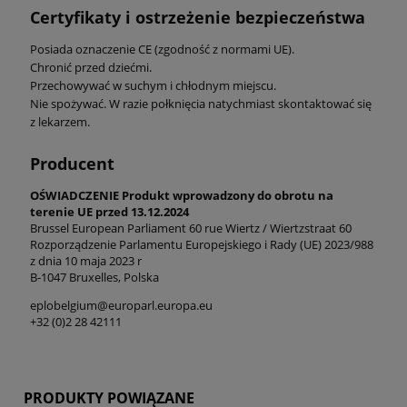
Certyfikaty i ostrzeżenie bezpieczeństwa
Posiada oznaczenie CE (zgodność z normami UE).
Chronić przed dziećmi.
Przechowywać w suchym i chłodnym miejscu.
Nie spożywać. W razie połknięcia natychmiast skontaktować się
z lekarzem.
Producent
OŚWIADCZENIE Produkt wprowadzony do obrotu na
terenie UE przed 13.12.2024
Brussel European Parliament 60 rue Wiertz / Wiertzstraat 60
Rozporządzenie Parlamentu Europejskiego i Rady (UE) 2023/988
z dnia 10 maja 2023 r
B-1047 Bruxelles, Polska
eplobelgium@europarl.europa.eu
+32 (0)2 28 42111
PRODUKTY POWIĄZANE