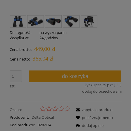
Dostępność:
na wyczerpaniu
Wysyłka w:
24 godziny
449,00 zł
Cena brutto:
365,04 zł
Cena netto:
do koszyka
Zyskujesz
29
pkt [
?
]
szt.
dodaj do przechowalni
Ocena:
zapytaj o produkt
Producent:
Delta Optical
poleć znajomemu
Kod produktu:
028-134
dodaj opinię