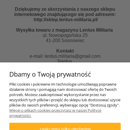
Dziękujemy ze skorzystania z naszego sklepu
internetowego znajdującego się pod adresem:
http://sklep.lentus-militaria.pl/
Wysyłka towaru z magazynu Lentus Militaria
ul. Nowopogońska 25
41-200 Sosnowiec
Kontakt
e-mail:
lentus.militaria@gmail.com
Telefon
507481018 od 10 do 14 pn-pt
Dbamy o Twoją prywatność
Zapraszamy do skorzystania z naszych usług:
Pliki cookies i pokrewne im technologie umożliwiają poprawne
działanie strony i pomagają nam dostosować ofertę do Twoich
Strona informacyjna:
potrzeb. Możesz zaakceptować wykorzystanie przez nas
http://lentus-militaria.pl/
wszystkich tych plików i przejść do sklepu lub dostosować użycie
oraz usług Agencji fotograficznej
plików do swoich preferencji, wybierając opcję "Dostosuj zgody".
http://zatrzymanewkadrze.com.pl/
Więcej o plikach cookies przeczytasz w naszej Polityce
prywatności.
Biuro
Lentus Rafał Nizicki
zaakceptuj tylko niezbędne
ul. Generała Andersa 2e/77