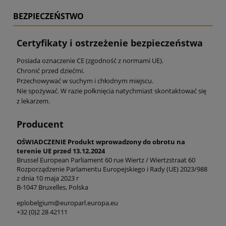
BEZPIECZEŃSTWO
Certyfikaty i ostrzeżenie bezpieczeństwa
Posiada oznaczenie CE (zgodność z normami UE).
Chronić przed dziećmi.
Przechowywać w suchym i chłodnym miejscu.
Nie spożywać. W razie połknięcia natychmiast skontaktować się
z lekarzem.
Producent
OŚWIADCZENIE Produkt wprowadzony do obrotu na
terenie UE przed 13.12.2024
Brussel European Parliament 60 rue Wiertz / Wiertzstraat 60
Rozporządzenie Parlamentu Europejskiego i Rady (UE) 2023/988
z dnia 10 maja 2023 r
B-1047 Bruxelles, Polska
eplobelgium@europarl.europa.eu
+32 (0)2 28 42111