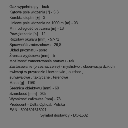
Gaz wypełniający - brak
Kątowe pole widzenia [°] - 5,3
Korekta dioptrii [±] - 3
Liniowe pole widzenia na 1000 m [m] - 93
Min. odległość ostrzenia [m] - 18
Powiększenie [×] - 12
Rozstaw okularu [mm] - 57-72
Sprawność zmierzchowa - 26,8
Układ pryzmatu - porro
Źrenica wyjściowa [mm] - 5
Możliwość zamontowania statywu - tak
Zastosowanie (przeznaczenie) - myślistwo , obserwacja dzikich
zwierząt w przyrodzie i łowiectwie , outdoor ,
surwiwalowe , taktyczne , terenowe
Masa [g] - 1160
Średnica obiektywu [mm] - 60
Szerokość [mm] - 205
Wysokość całkowita [mm] - 78
Producent - Delta Optical, Polska
EAN - 5901691615021
Symbol dostawcy - DO-1502