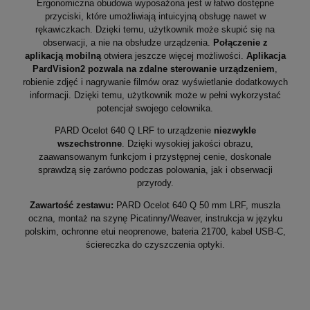
Ergonomiczna obudowa wyposażona jest w łatwo dostępne
przyciski, które umożliwiają intuicyjną obsługę nawet w
rękawiczkach. Dzięki temu, użytkownik może skupić się na
obserwacji, a nie na obsłudze urządzenia.
Połączenie z
aplikacją mobilną
otwiera jeszcze więcej możliwości.
Aplikacja
PardVision2 pozwala na zdalne sterowanie urządzeniem
,
robienie zdjęć i nagrywanie filmów oraz wyświetlanie dodatkowych
informacji. Dzięki temu, użytkownik może w pełni wykorzystać
potencjał swojego celownika.
PARD Ocelot 640 Q LRF to urządzenie
niezwykle
wszechstronne
. Dzięki wysokiej jakości obrazu,
zaawansowanym funkcjom i przystępnej cenie, doskonale
sprawdzą się zarówno podczas polowania, jak i obserwacji
przyrody.
Zawartość zestawu:
PARD Ocelot 640 Q 50 mm LRF, muszla
oczna, montaż na szynę Picatinny/Weaver, instrukcja w języku
polskim, ochronne etui neoprenowe, bateria 21700, kabel USB-C,
ściereczka do czyszczenia optyki.