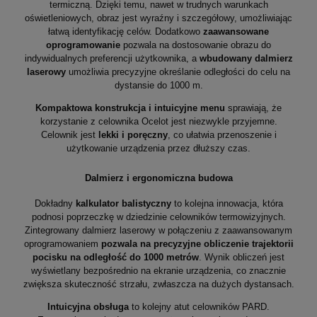
termiczną. Dzięki temu, nawet w trudnych warunkach
oświetleniowych, obraz jest wyraźny i szczegółowy, umożliwiając
łatwą identyfikację celów. Dodatkowo
zaawansowane
oprogramowanie
pozwala na dostosowanie obrazu do
indywidualnych preferencji użytkownika, a
wbudowany dalmierz
laserowy
umożliwia precyzyjne określanie odległości do celu na
dystansie do 1000 m.
Kompaktowa konstrukcja i intuicyjne menu
sprawiają, że
korzystanie z celownika Ocelot jest niezwykle przyjemne.
Celownik jest
lekki i poręczny
, co ułatwia przenoszenie i
użytkowanie urządzenia przez dłuższy czas.
Dalmierz i ergonomiczna budowa
Dokładny
kalkulator balistyczny
to kolejna innowacja, która
podnosi poprzeczkę w dziedzinie celowników termowizyjnych.
Zintegrowany dalmierz laserowy w połączeniu z zaawansowanym
oprogramowaniem
pozwala na precyzyjne obliczenie trajektorii
pocisku na odległość do 1000 metrów
. Wynik obliczeń jest
wyświetlany bezpośrednio na ekranie urządzenia, co znacznie
zwiększa skuteczność strzału, zwłaszcza na dużych dystansach.
Intuicyjna obsługa
to kolejny atut celowników PARD.