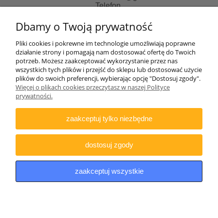
Telefon
507481018 od 10 do 14 pn-pt
Dbamy o Twoją prywatność
Zapraszamy do skorzystania z naszych usług:
Pliki cookies i pokrewne im technologie umożliwiają poprawne
działanie strony i pomagają nam dostosować ofertę do Twoich
Strona informacyjna:
potrzeb. Możesz zaakceptować wykorzystanie przez nas
http://lentus-militaria.pl/
wszystkich tych plików i przejść do sklepu lub dostosować użycie
oraz usług Agencji fotograficznej
plików do swoich preferencji, wybierając opcję "Dostosuj zgody".
http://zatrzymanewkadrze.com.pl/
Więcej o plikach cookies przeczytasz w naszej Polityce
prywatności.
Biuro
Lentus Rafał Nizicki
zaakceptuj tylko niezbędne
ul. Generała Andersa 2e/77
41-200 Sosnowiec
NIP: 644-307-79-15
dostosuj zgody
UWAGA
w/w adresach nie prowadzimy pod nim sklepu
stacjonarnego jak i odbiorów osobistych towarów.
zaakceptuj wszystkie
pokaż pełną wersję strony