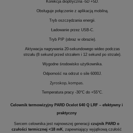
Korekcja dioptryczna -5D +5D.
Obsługuje połączenie z aplikacją mobilną.
Tryb oszczędzania energii.
Ładowanie przez USB-C.
Tryb PIP (obraz w obrazie).
Aktywacja nagrywania 20-sekundowego wideo podczas
strzału (8 sekund przed strzałem i 12 sekund po strzale).
Wygodne środowisko użytkownika.
Odporność na odrzut o sile 6000J.
Żyroskop, kompas.
Temperatura pracy -30°C do +55°C.
Celownik termowizyjny PARD Ocelot 640 Q LRF – efektywny i
praktyczny
Sercem celownika jest najnowszej generacji
czujnik PARD o
czułości termicznej <18 mK
, zapewniający wyjątkową czułość