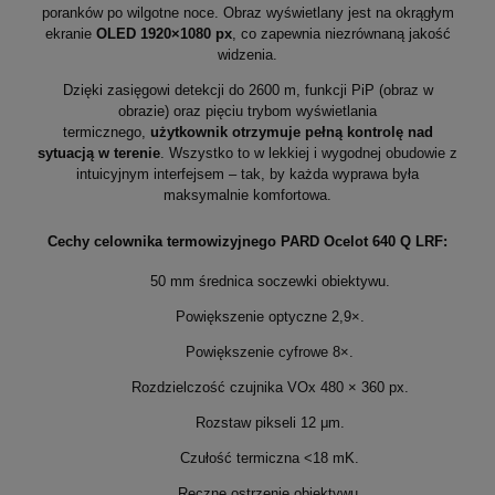
poranków po wilgotne noce. Obraz wyświetlany jest na okrągłym
ekranie
OLED 1920×1080 px
, co zapewnia niezrównaną jakość
widzenia.
Dzięki zasięgowi detekcji do 2600 m, funkcji PiP (obraz w
obrazie) oraz pięciu trybom wyświetlania
termicznego,
użytkownik otrzymuje pełną kontrolę nad
sytuacją w terenie
. Wszystko to w lekkiej i wygodnej obudowie z
intuicyjnym interfejsem – tak, by każda wyprawa była
maksymalnie komfortowa.
Cechy celownika termowizyjnego PARD Ocelot 640 Q LRF:
50 mm średnica soczewki obiektywu.
Powiększenie optyczne 2,9×.
Powiększenie cyfrowe 8×.
Rozdzielczość czujnika VOx 480 × 360 px.
Rozstaw pikseli 12 μm.
Czułość termiczna <18 mK.
Ręczne ostrzenie obiektywu.