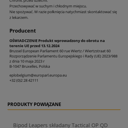
Chronić przed dziećmi.
Przechowywać w suchym i chłodnym miejscu.
Nie spożywać. W razie połknięcia natychmiast skontaktować się
z lekarzem.
Producent
OŚWIADCZENIE Produkt wprowadzony do obrotu na
terenie UE przed 13.12.2024
Brussel European Parliament 60 rue Wiertz / Wiertzstraat 60
Rozporządzenie Parlamentu Europejskiego i Rady (UE) 2023/988
z dnia 10 maja 2023 r
B-1047 Bruxelles, Polska
eplobelgium@europarl.europa.eu
+32 (0)2 28 42111
PRODUKTY POWIĄZANE
Bipod Leapers składany Tactical OP QD