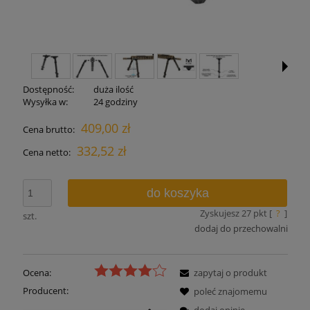
Dostępność:
duża ilość
Wysyłka w:
24 godziny
409,00 zł
Cena brutto:
332,52 zł
Cena netto:
do koszyka
Zyskujesz
27
pkt [
?
]
szt.
dodaj do przechowalni
Ocena:
zapytaj o produkt
Producent:
poleć znajomemu
dodaj opinię