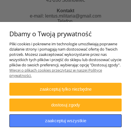
41-200 Sosnowiec
Kontakt
e-mail:
lentus.militaria@gmail.com
Telefon
507481018 od 10 do 14 pn-pt
Dbamy o Twoją prywatność
Zapraszamy do skorzystania z naszych usług:
Pliki cookies i pokrewne im technologie umożliwiają poprawne
działanie strony i pomagają nam dostosować ofertę do Twoich
Strona informacyjna:
potrzeb. Możesz zaakceptować wykorzystanie przez nas
http://lentus-militaria.pl/
wszystkich tych plików i przejść do sklepu lub dostosować użycie
oraz usług Agencji fotograficznej
plików do swoich preferencji, wybierając opcję "Dostosuj zgody".
http://zatrzymanewkadrze.com.pl/
Więcej o plikach cookies przeczytasz w naszej Polityce
prywatności.
Biuro
Lentus Rafał Nizicki
zaakceptuj tylko niezbędne
ul. Generała Andersa 2e/77
41-200 Sosnowiec
NIP: 644-307-79-15
dostosuj zgody
UWAGA
w/w adresach nie prowadzimy pod nim sklepu
stacjonarnego jak i odbiorów osobistych towarów.
zaakceptuj wszystkie